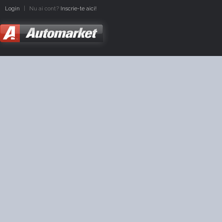
Login
|
Nu ai cont?
Inscrie-te aici!