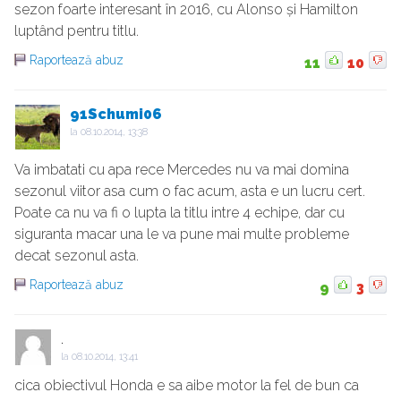
sezon foarte interesant în 2016, cu Alonso și Hamilton
luptând pentru titlu.
Raportează abuz
11
10
91Schumi06
la
08.10.2014, 13:38
Va imbatati cu apa rece Mercedes nu va mai domina
sezonul viitor asa cum o fac acum, asta e un lucru cert.
Poate ca nu va fi o lupta la titlu intre 4 echipe, dar cu
siguranta macar una le va pune mai multe probleme
decat sezonul asta.
Raportează abuz
9
3
.
la
08.10.2014, 13:41
cica obiectivul Honda e sa aibe motor la fel de bun ca