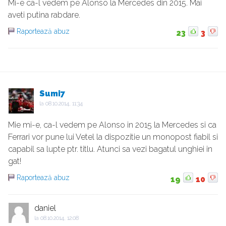
Mi-e ca-l vedem pe Alonso la Mercedes din 2015. Mai
aveti putina rabdare.
Raportează abuz
23
3
Sumi7
la
08.10.2014, 11:34
Mie mi-e, ca-l vedem pe Alonso in 2015 la Mercedes si ca
Ferrari vor pune lui Vetel la dispozitie un monopost fiabil si
capabil sa lupte ptr. titlu. Atunci sa vezi bagatul unghiei in
gat!
Raportează abuz
19
10
daniel
la
08.10.2014, 12:08