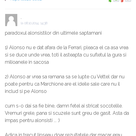
.
la
08.10.2014, 14:38
paradoxul alonsistilor din ultimele saptamani
1) Alonso nu e dat afara de la Ferrari, pleaca el ca asa vrea
si se duce unde vrea, toti il asteapta cu sufletul la gura si
milioanele in sacosa
2) Alonso ar vrea sa ramana sa se lupte cu Vettel dar nu
poate pentru ca Marchione are el ideile sale care nu il
includ si pe Alonso
cum s-o dai sa fie bine, damn fetel ai stricat socotelile.
Vremuri grele, pana si scuzele sunt greu de gasit. Asta da
impas pentru alonsisti ... :)
Adica in trecut lipseau doar rezultatele dar macar erau