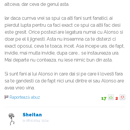
altceva, dar ceva de genul asta.
Iar daca cumva vrei sa spui ca alti fani sunt fanatici, ai
pierdut lupta pentru ca faci exact ce spui ca altii fac desi
este gresit. Orice postezi are legatura numai cu Alonso si
doar pe el il jignesti. Asta nu inseamna ca te disterzi ci
exact oposul, ceva te toaca, incet. Asa incepe ura, de fapt,
invidie, mai multa invidie, dupa care... se instaureaza ura.
Mai departe nu conteaza, nu iese nimic bun din asta.
Si sunt fani ai lui Alonso in care dai si pe care ii lovesti fara
sa te gandesti ca de fapt nici unul dintre ei sau Alonso are
avea vreo vina.
Raportează abuz
17
2
Sheitan
la
08.10.2014, 15:04