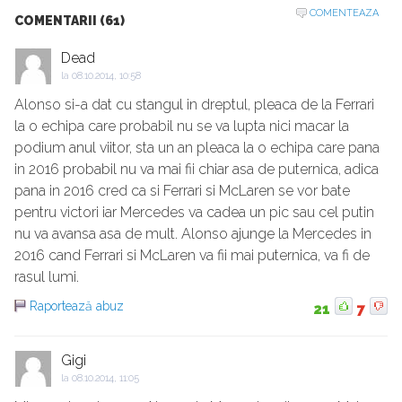
COMENTEAZA
COMENTARII (61)
Dead
la
08.10.2014, 10:58
Alonso si-a dat cu stangul in dreptul, pleaca de la Ferrari
la o echipa care probabil nu se va lupta nici macar la
podium anul viitor, sta un an pleaca la o echipa care pana
in 2016 probabil nu va mai fii chiar asa de puternica, adica
pana in 2016 cred ca si Ferrari si McLaren se vor bate
pentru victori iar Mercedes va cadea un pic sau cel putin
nu va avansa asa de mult. Alonso ajunge la Mercedes in
2016 cand Ferrari si McLaren va fii mai puternica, va fi de
rasul lumi.
Raportează abuz
21
7
Gigi
la
08.10.2014, 11:05