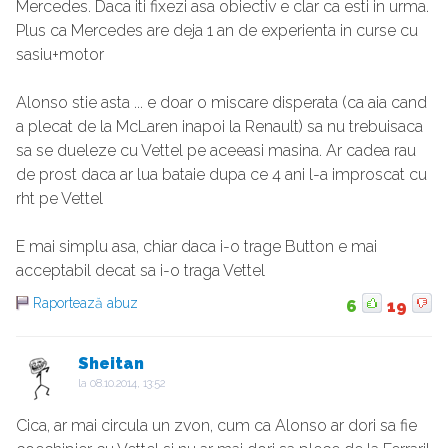
Mercedes. Daca iti fixezi asa obiectiv e clar ca esti in urma.
Plus ca Mercedes are deja 1 an de experienta in curse cu
sasiu+motor
Alonso stie asta ... e doar o miscare disperata (ca aia cand
a plecat de la McLaren inapoi la Renault) sa nu trebuisaca
sa se dueleze cu Vettel pe aceeasi masina. Ar cadea rau
de prost daca ar lua bataie dupa ce 4 ani l-a improscat cu
rht pe Vettel
E mai simplu asa, chiar daca i-o trage Button e mai
acceptabil decat sa i-o traga Vettel
Raportează abuz
6
19
Sheitan
la
08.10.2014, 13:52
Cica, ar mai circula un zvon, cum ca Alonso ar dori sa fie