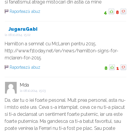
si fanatismul atrage mistocari din astia ca mine
Raportează abuz
4
8
JugaruGabi
la
08.10.2014, 15:02
Hamilton a semnat cu McLaren pentru 2015.
http://www.f1today.net/en/news/hamilton-signs-for-
mclaren-for-2015
Raportează abuz
8
1
Mda
la
08.10.2014, 15:03
Da, dar tu o iei foarte pesonal. Mult prea personal, asta nu-
i misto este ura. Ceva s-a intamplat, ceva ce nu ti-a placut
si ti-a declansat un sentiment foarte puternic, iar ura este
foarte puternica. Ma gandesca ca ti-a batut favoritul, sau
poate venirea la Ferrari nu ti-a fost pe plac. Sau poate