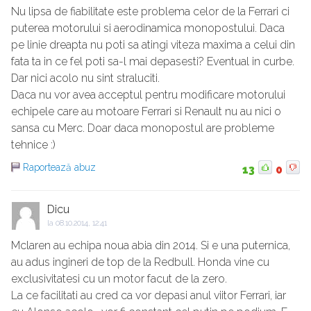
Nu lipsa de fiabilitate este problema celor de la Ferrari ci
puterea motorului si aerodinamica monopostului. Daca
pe linie dreapta nu poti sa atingi viteza maxima a celui din
fata ta in ce fel poti sa-l mai depasesti? Eventual in curbe.
Dar nici acolo nu sint straluciti.
Daca nu vor avea acceptul pentru modificare motorului
echipele care au motoare Ferrari si Renault nu au nici o
sansa cu Merc. Doar daca monopostul are probleme
tehnice :)
Raportează abuz
13
0
Dicu
la
08.10.2014, 12:41
Mclaren au echipa noua abia din 2014. Si e una puternica,
au adus ingineri de top de la Redbull. Honda vine cu
exclusivitatesi cu un motor facut de la zero.
La ce facilitati au cred ca vor depasi anul viitor Ferrari, iar