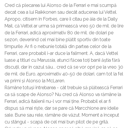
Cred că plecarea lui Alonso de la Ferrari e mai scumpă
decat cea a lui Raikkonen sau decât aducerea lui Vettel.
Apropo, citisem în Forbes, care îi citau pe ăia de la Daily
Mail, că Vettel ar urma să primească vreo 50 de mil. de lire
de la Ferrari, adică aproximativ 80 de mil. de dolari pe
sezon, devenind cel mai bine plătit sportiv din toate
timpurile. Ar fi o nebunie totală din partea celor de la
Ferrari, care probabil i-ar duce la faliment. A, dacă Vettel
luase 4 titluri cu Marussia, atunci făcea toți banii ăștia fără
discuții, dar în cazul său... cred că se vor opri pe la vreo 30
de mil. de Euro, aproximativ 40-50 de dolari, cam tot la fel
va primi și Alonso la McLaren.
Rămâne totuși întrebarea - cât trebuie să plătească Ferrari
ca să scape de Alonso? Nu cred că Alonso va rămâne la
Ferrari, adică italienii nu-l vor mai ține. Probabil el ar fi
dispus să mai riște, dar se pare că Marcchione are ideile
sale. Bune sau rele, rămâne de văzut. Moment a început
cu stângul - scapă de cel mai bun pilot de pe grilă.