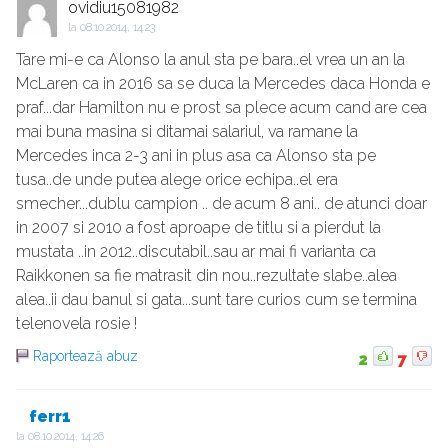
ovidiu15081982
la
08.10.2014, 14:23
Tare mi-e ca Alonso la anul sta pe bara..el vrea un an la
McLaren ca in 2016 sa se duca la Mercedes daca Honda e
praf...dar Hamilton nu e prost sa plece acum cand are cea
mai buna masina si ditamai salariul, va ramane la
Mercedes inca 2-3 ani in plus asa ca Alonso sta pe
tusa..de unde putea alege orice echipa..el era
smecher...dublu campion .. de acum 8 ani.. de atunci doar
in 2007 si 2010 a fost aproape de titlu si a pierdut la
mustata ..in 2012..discutabil..sau ar mai fi varianta ca
Raikkonen sa fie matrasit din nou..rezultate slabe..alea
alea..ii dau banul si gata...sunt tare curios cum se termina
telenovela rosie !
Raportează abuz
2
7
ferr1
la
08.10.2014, 14:26