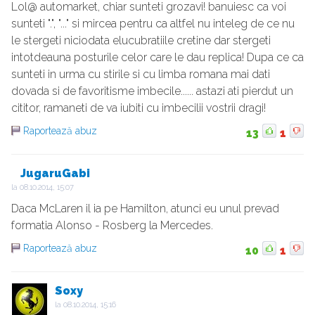
Lol@ automarket, chiar sunteti grozavi! banuiesc ca voi
sunteti ".", "..." si mircea pentru ca altfel nu inteleg de ce nu
le stergeti niciodata elucubratiile cretine dar stergeti
intotdeauna posturile celor care le dau replica! Dupa ce ca
sunteti in urma cu stirile si cu limba romana mai dati
dovada si de favoritisme imbecile...... astazi ati pierdut un
cititor, ramaneti de va iubiti cu imbecilii vostrii dragi!
Raportează abuz
13
1
JugaruGabi
la
08.10.2014, 15:07
Daca McLaren il ia pe Hamilton, atunci eu unul prevad
formatia Alonso - Rosberg la Mercedes.
Raportează abuz
10
1
Soxy
la
08.10.2014, 15:16