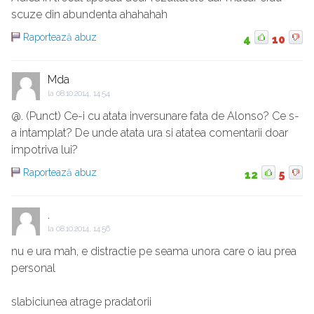
scuze din abundenta ahahahah
Raportează abuz
4
10
Mda
la
08.10.2014, 14:54
@. (Punct) Ce-i cu atata inversunare fata de Alonso? Ce s-
a intamplat? De unde atata ura si atatea comentarii doar
impotriva lui?
Raportează abuz
12
5
.
la
08.10.2014, 14:56
nu e ura mah, e distractie pe seama unora care o iau prea
personal
slabiciunea atrage pradatorii