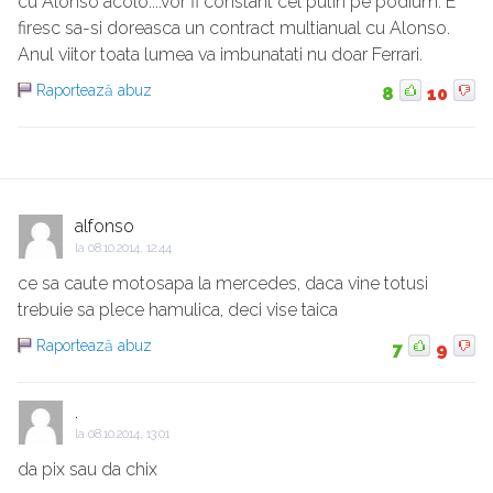
cu Alonso acolo....vor fi constant cel putin pe podium. E
firesc sa-si doreasca un contract multianual cu Alonso.
Anul viitor toata lumea va imbunatati nu doar Ferrari.
Raportează abuz
8
10
alfonso
la
08.10.2014, 12:44
ce sa caute motosapa la mercedes, daca vine totusi
trebuie sa plece hamulica, deci vise taica
Raportează abuz
7
9
.
la
08.10.2014, 13:01
da pix sau da chix