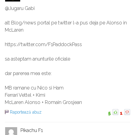
@Jugaru Gabi
alt Blog/news portal pe twitter l-a pus deja pe Alonso in
McLaren
https://twitter.com/F1PaddockPass
sa asteptam anunturile oficiale
dar parerea mea este:
MB ramane cu Nico si Ham
Ferrari Vettel + Kimi
McLaren Alonso + Romain Grosjean
Raportează abuz
5
1
Pikachu F1