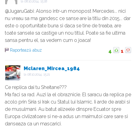
la
08.10.2014, 15:18
@JugaruGabi: Alonso intr-un monopost Mercedes... nici
nu vreau sa ma gandesc ce sanse are la titlu din 2015... dar
este o oportunitate buna si daca se tine de treaba, are
toate sansele sa castige un nou titlul. Poate sa fie ultima
sansa pentru el, sa vedem cum o joaca!
Raportează abuz
4
1
Mclaren_Mircea_1984
la
08.10.2014, 15:21
Ce replica dai tu Sheitane???
Ma faci sa rad. Auzi la el obraznicie. El saracu da replica pe
acolo prin Siria si Irak cu Statul lui Islamic. Ii arde de arabi si
de musulmani. Au batut alizeele dinspre Ecuator spre
Europa civlizatoare si ne-a adus un maimutoi care sare si
danseaza ca un mascarici.