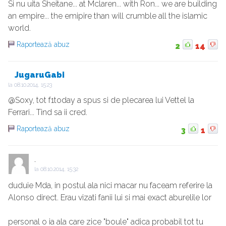
Si nu uita Sheitane... at Mclaren... with Ron... we are building
an empire... the emipire than will crumble all the islamic
world.
Raportează abuz
2
14
JugaruGabi
la
08.10.2014, 15:23
@Soxy, tot f1today a spus si de plecarea lui Vettel la
Ferrari... Tind sa ii cred.
Raportează abuz
3
1
.
la
08.10.2014, 15:32
duduie Mda, in postul ala nici macar nu faceam referire la
Alonso direct. Erau vizati fanii lui si mai exact aburelile lor
personal o ia ala care zice "boule" adica probabil tot tu