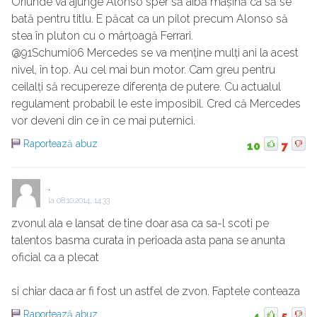
Oriunde va ajunge Alonso sper să aibă mașină ca să se
bată pentru titlu. E păcat ca un pilot precum Alonso să
stea în pluton cu o mârțoagă Ferrari.
@91Schumi06 Mercedes se va menține mulți ani la acest
nivel, în top. Au cel mai bun motor. Cam greu pentru
ceilalți să recupereze diferența de putere. Cu actualul
regulament probabil le este imposibil. Cred că Mercedes
vor deveni din ce în ce mai puternici.
Raportează abuz
10
7
.
la
08.10.2014, 14:33
zvonul ala e lansat de tine doar asa ca sa-l scoti pe
talentos basma curata in perioada asta pana se anunta
oficial ca a plecat
si chiar daca ar fi fost un astfel de zvon. Faptele conteaza
Raportează abuz
4
5