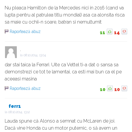
Nu pleaca Hamilton de la Mercedes nici in 2016 (cand va
lupta pentru al patrulea titlu mondial) asa ca alonsita risca
sa maie cu ochii-n soare, batran si nemultumit
Raportează abuz
11
14
.
la
08.10.2014, 13:04
dar stai taica la Ferrari. Uite ca Vettel ti-a dat o sansa sa
demonstrezi ce tot te lamentai, ca esti mai bun ca el pe
aceeasi masina
Raportează abuz
10
10
ferr1
la
08.10.2014, 13:12
Lauda spune că Alonso a semnat cu McLaren de joi.
Dacă vine Honda cu un motor puternic, o să avem un