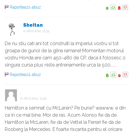
Raportează abuz
0
8
Sheitan
la
08.10.2014, 15:34
De nu stiu cati ani tot construiti la imperiul vostru si tot
groapa de gunoi de la glina ramane! Momentan motorul
vostru Honda are cam 450-480 de CP, daca il folosesc o
singura cursa plus niste antrenamente urca la 500.......
Raportează abuz
6
0
.
la
08.10.2014, 15:40
Hamilton a semnat cu McLaren? Pe bune? wawww, e din
ce in ce mai bine. Mor de ras. Acum Alonso fie da de
Hamilton la McLaren, fie da de Vettel la Ferrari fie da de
Rosberg la Mercedes. E foarte riscanta pentru el oricare