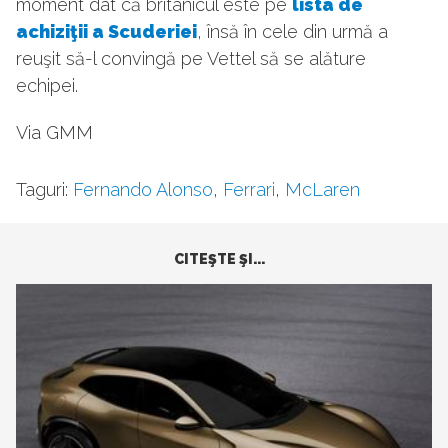
moment dat că britanicul este pe
lista de
achiziţii a Scuderiei
, însă în cele din urmă a
reuşit să-l convingă pe Vettel să se alăture
echipei.
Via GMM
Taguri:
Fernando Alonso
,
Ferrari
,
McLaren
CITEŞTE ŞI...