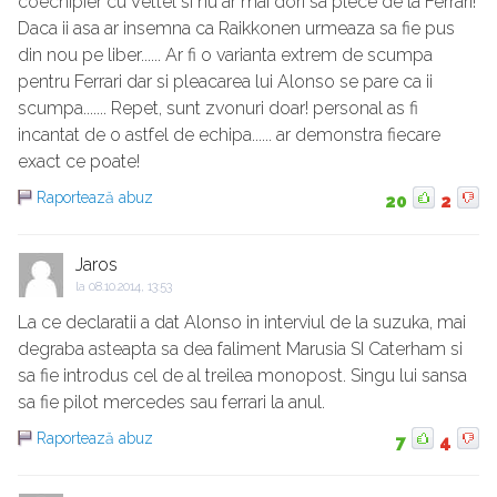
coechipier cu Vettel si nu ar mai dori sa plece de la Ferrari!
Daca ii asa ar insemna ca Raikkonen urmeaza sa fie pus
din nou pe liber...... Ar fi o varianta extrem de scumpa
pentru Ferrari dar si pleacarea lui Alonso se pare ca ii
scumpa....... Repet, sunt zvonuri doar! personal as fi
incantat de o astfel de echipa...... ar demonstra fiecare
exact ce poate!
Raportează abuz
20
2
Jaros
la
08.10.2014, 13:53
La ce declaratii a dat Alonso in interviul de la suzuka, mai
degraba asteapta sa dea faliment Marusia SI Caterham si
sa fie introdus cel de al treilea monopost. Singu lui sansa
sa fie pilot mercedes sau ferrari la anul.
Raportează abuz
7
4