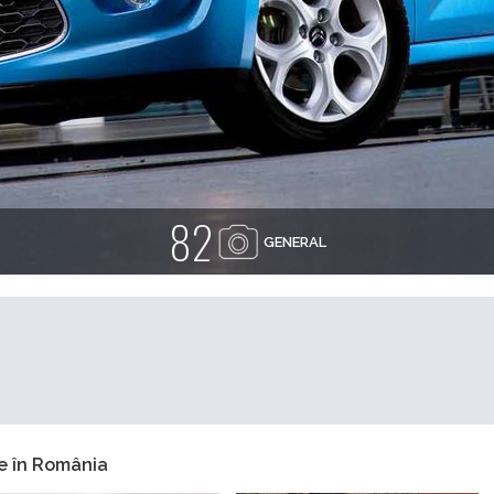
82
GENERAL
e în România