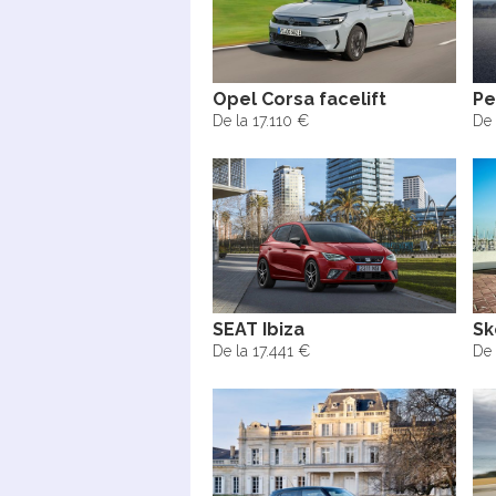
Opel Corsa facelift
Pe
De la 17.110 €
De 
SEAT Ibiza
Sk
De la 17.441 €
De 