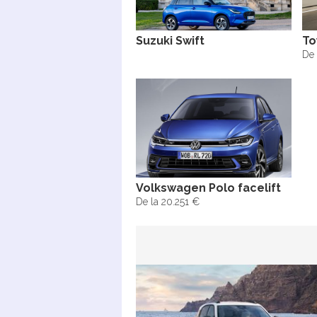
Suzuki Swift
To
De 
Volkswagen Polo facelift
De la 20.251 €