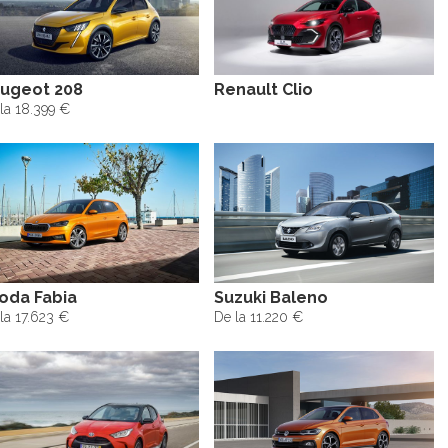
ugeot 208
Renault Clio
la 18.399 €
oda Fabia
Suzuki Baleno
la 17.623 €
De la 11.220 €