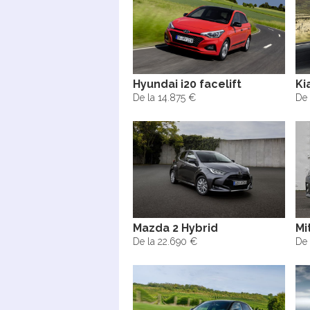
Hyundai i20 facelift
Ki
De la 14.875 €
De 
Mazda 2 Hybrid
Mi
De la 22.690 €
De 