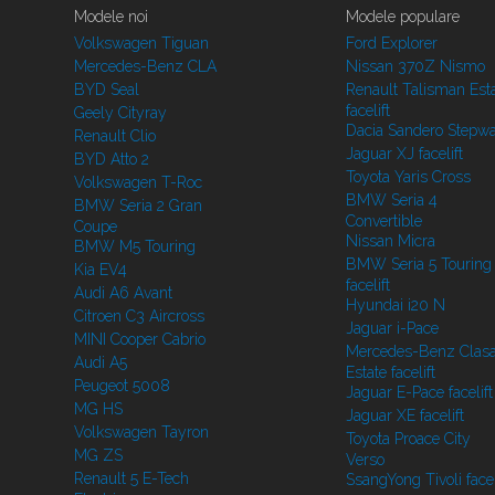
Modele noi
Modele populare
Volkswagen Tiguan
Ford Explorer
Mercedes-Benz CLA
Nissan 370Z Nismo
BYD Seal
Renault Talisman Est
facelift
Geely Cityray
Dacia Sandero Stepw
Renault Clio
Jaguar XJ facelift
BYD Atto 2
Toyota Yaris Cross
Volkswagen T-Roc
BMW Seria 4
BMW Seria 2 Gran
Convertible
Coupe
Nissan Micra
BMW M5 Touring
BMW Seria 5 Touring
Kia EV4
facelift
Audi A6 Avant
Hyundai i20 N
Citroen C3 Aircross
Jaguar i-Pace
MINI Cooper Cabrio
Mercedes-Benz Clasa
Audi A5
Estate facelift
Peugeot 5008
Jaguar E-Pace facelift
MG HS
Jaguar XE facelift
Volkswagen Tayron
Toyota Proace City
MG ZS
Verso
Renault 5 E-Tech
SsangYong Tivoli facel