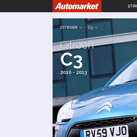
ŞTIRI
CITROEN
|
C3
Citroen
C3
2010 - 2013