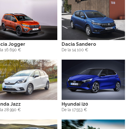
cia Jogger
Dacia Sandero
la 16.690 €
De la 14.100 €
nda Jazz
Hyundai i20
la 28.990 €
De la 17.553 €