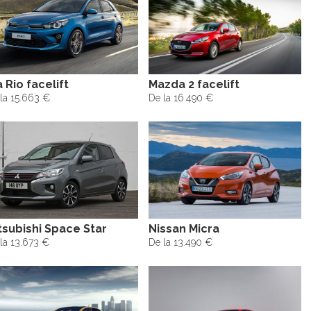
a Rio facelift
Mazda 2 facelift
la 15.663 €
De la 16.490 €
tsubishi Space Star
Nissan Micra
la 13.673 €
De la 13.490 €