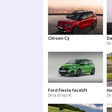
Citroen C3
Da
De 
Ford Fiesta facelift
Ho
De la 16.050 €
De 