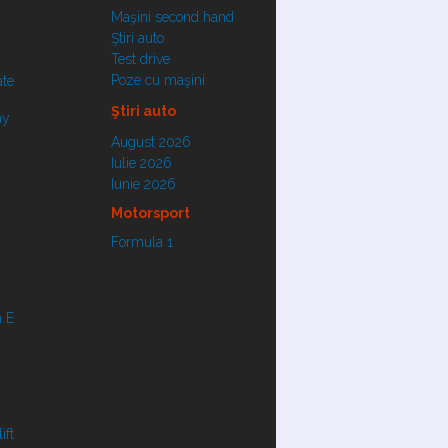
Maşini second hand
Ştiri auto
Test drive
Poze cu maşini
ate
Ştiri auto
ay
August 2026
Iulie 2026
Iunie 2026
Motorsport
Formula 1
 E
ift