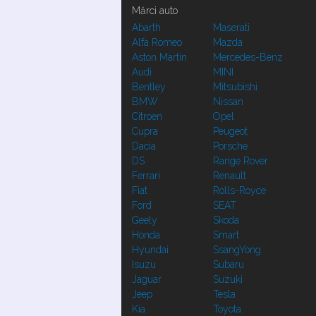
Mărci auto
Abarth
Maserati
Alfa Romeo
Mazda
Aston Martin
Mercedes-Benz
Audi
MINI
Bentley
Mitsubishi
BMW
Nissan
Citroen
Opel
Cupra
Peugeot
Dacia
Porsche
DS
Range Rover
Ferrari
Renault
Fiat
Rolls-Royce
Ford
SEAT
Geely
Skoda
Honda
Smart
Hyundai
SsangYong
Isuzu
Subaru
Jaguar
Suzuki
Jeep
Tesla
Kia
Toyota