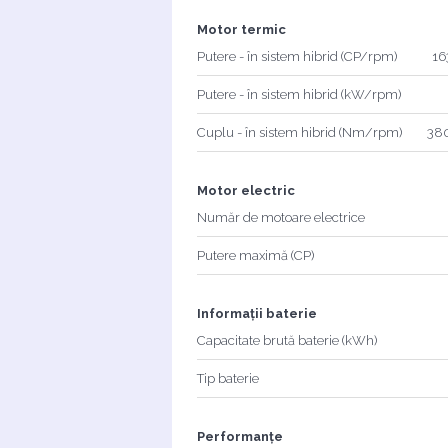
Motor termic
Putere - în sistem hibrid (CP/rpm)
16
Putere - în sistem hibrid (kW/rpm)
Cuplu - în sistem hibrid (Nm/rpm)
380
Motor electric
Număr de motoare electrice
Putere maximă (CP)
Informații baterie
Capacitate brută baterie (kWh)
Tip baterie
Performanțe