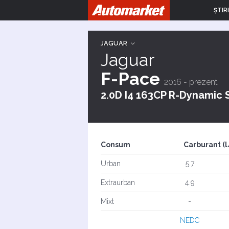
ŞTIRI
JAGUAR
Jaguar
F-Pace
2016 - prezent
2.0D I4 163CP R-Dynamic
Consum
Carburant (
Urban
5.7
Extraurban
4.9
Mixt
-
NEDC