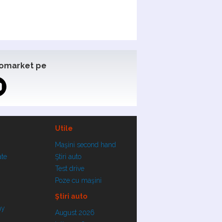
omarket pe
Utile
Maşini second hand
ate
Ştiri auto
Test drive
Poze cu maşini
Ştiri auto
ay
August 2026