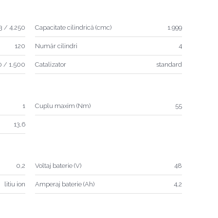
3 / 4.250
Capacitate cilindrică (cmc)
1.999
120
Număr cilindri
4
 / 1.500
Catalizator
standard
1
Cuplu maxim (Nm)
55
13,6
0,2
Voltaj baterie (V)
48
litiu ion
Amperaj baterie (Ah)
4,2