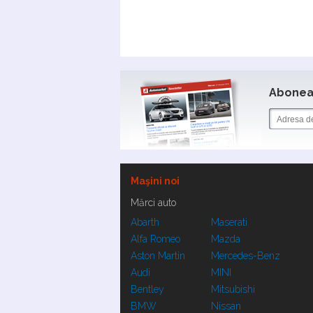
Aboneaz
Maşini noi
Mărci auto
Abarth
Maserati
Alfa Romeo
Mazda
Aston Martin
Mercedes-Benz
Audi
MINI
Bentley
Mitsubishi
BMW
Nissan