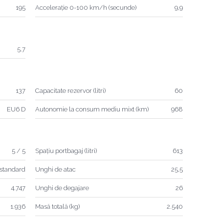
195
Accelerație 0-100 km/h (secunde)
9,9
5.7
137
Capacitate rezervor (litri)
60
EU6 D
Autonomie la consum mediu mixt (km)
968
5 / 5
Spațiu portbagaj (litri)
613
standard
Unghi de atac
25,5
4.747
Unghi de degajare
26
1.936
Masă totală (kg)
2.540