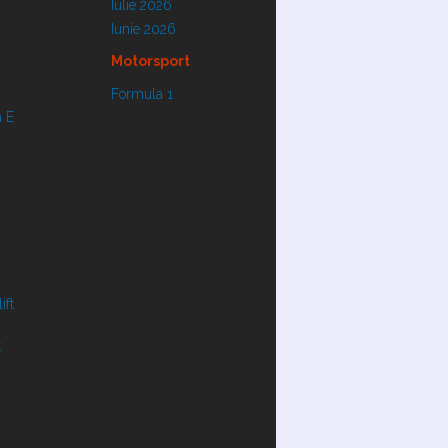
Iulie 2026
Iunie 2026
Motorsport
Formula 1
 E
ift
t