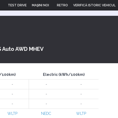
TEST DRIVE
MAŞINI NOI
RETRO
VERIFICĂ ISTORIC VEHICUL
 S Auto AWD MHEV
l/100km)
Electric (kWh/100km)
-
-
-
-
-
-
-
-
-
WLTP
NEDC
WLTP