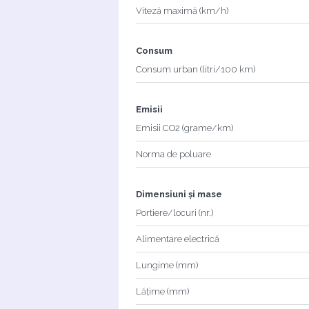
Viteză maximă (km/h)
Consum
Consum urban (litri/100 km)
Emisii
Emisii CO2 (grame/km)
Norma de poluare
Dimensiuni și mase
Portiere/locuri (nr.)
Alimentare electrică
Lungime (mm)
Lățime (mm)