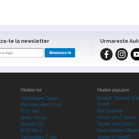
a-te la newsletter
Urmareste Aut
Modele noi
Modele populare
Volkswagen Tiguan
Renault Talisman Est
facelift
Mercedes-Benz CLA
Ford Explorer
BYD Seal
Nissan 370Z Nismo
Geely Cityray
Toyota Yaris Cross
Renault Clio
Dacia Sandero Stepw
BYD Atto 2
Jaguar XJ facelift
Volkswagen T-Roc