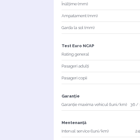
Înălțime (mm)
Ampatament (mm)
Garda la sol (mm)
Test Euro NCAP
Rating general
Pasageri adulți
Pasageri copii
Garanție
Garanție maxima vehicul (luni/km)
36 /
Mentenanță
Interval service (luni/km)
24