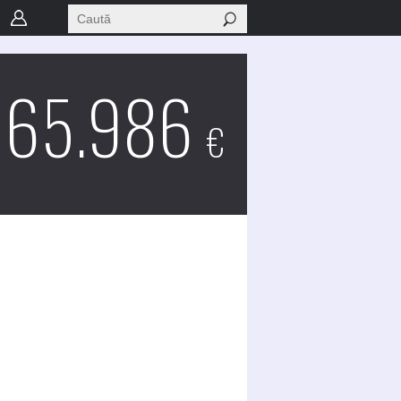
65.986
€