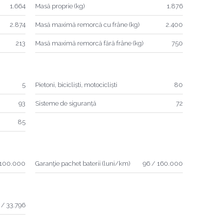
1.664
Masă proprie (kg)
1.876
2.874
Masă maximă remorcă cu frâne (kg)
2.400
213
Masă maximă remorcă fără frâne (kg)
750
5
Pietoni, bicicliști, motocicliști
80
93
Sisteme de siguranță
72
85
 100.000
Garanţie pachet baterii (luni/km)
96 / 160.000
 / 33.796