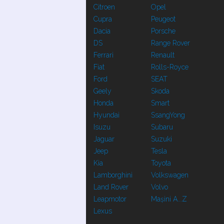
Citroen
Opel
Cupra
Peugeot
Dacia
Porsche
DS
Range Rover
Ferrari
Renault
Fiat
Rolls-Royce
Ford
SEAT
Geely
Skoda
Honda
Smart
Hyundai
SsangYong
Isuzu
Subaru
Jaguar
Suzuki
Jeep
Tesla
Kia
Toyota
Lamborghini
Volkswagen
Land Rover
Volvo
Leapmotor
Mașini A...Z
Lexus