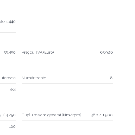
ate
1.440
55.450
Preț cu TVA (Euro)
65.986
automata
Număr trepte
8
4x4
3 / 4.250
Cuplu maxim generat (Nm/rpm)
380 / 1.500
120