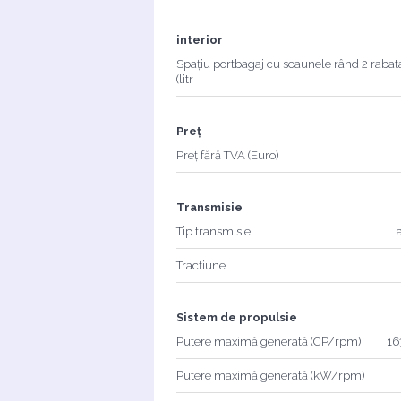
interior
Spațiu portbagaj cu scaunele rând 2 rabat
(litr
Preț
Preț fără TVA (Euro)
Transmisie
Tip transmisie
Tracțiune
Sistem de propulsie
Putere maximă generată (CP/rpm)
16
Putere maximă generată (kW/rpm)