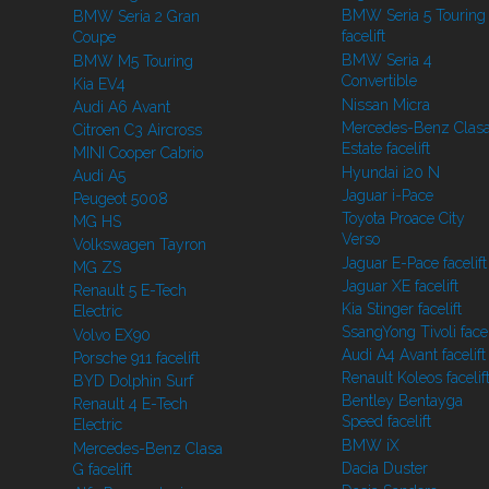
BMW Seria 5 Touring
BMW Seria 2 Gran
facelift
Coupe
BMW Seria 4
BMW M5 Touring
Convertible
Kia EV4
Nissan Micra
Audi A6 Avant
Mercedes-Benz Clasa
Citroen C3 Aircross
Estate facelift
MINI Cooper Cabrio
Hyundai i20 N
Audi A5
Jaguar i-Pace
Peugeot 5008
Toyota Proace City
MG HS
Verso
Volkswagen Tayron
Jaguar E-Pace facelift
MG ZS
Jaguar XE facelift
Renault 5 E-Tech
Kia Stinger facelift
Electric
SsangYong Tivoli facel
Volvo EX90
Audi A4 Avant facelift
Porsche 911 facelift
Renault Koleos facelif
BYD Dolphin Surf
Bentley Bentayga
Renault 4 E-Tech
Speed facelift
Electric
BMW iX
Mercedes-Benz Clasa
Dacia Duster
G facelift