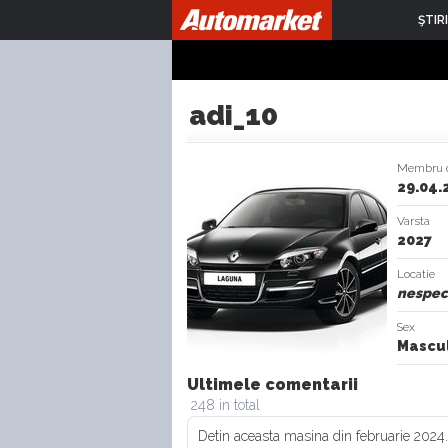
ŞTIRI
adi_10
Membru 
29.04.
Varsta
2027
Locatie
nespeci
Sex
Mascul
Ultimele comentarii
248 in total
Detin aceasta masina din februarie 2024.