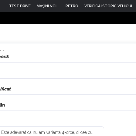
TEST DRIVE
MAŞINI NOI
RETRO
VERIFICĂ ISTORIC VEHICUL
din
2018
ficat
in
 Este adevarat ca nu am varianta 4-orce, ci cea cu