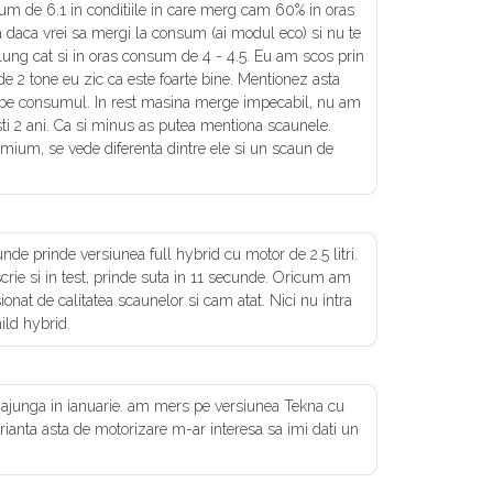
m de 6.1 in conditiile in care merg cam 60% in oras
 daca vrei sa mergi la consum (ai modul eco) si nu te
m lung cat si in oras consum de 4 - 4.5. Eu am scos prin
e 2 tone eu zic ca este foarte bine. Mentionez asta
labe consumul. In rest masina merge impecabil, nu am
sti 2 ani. Ca si minus as putea mentiona scaunele.
mium, se vede diferenta dintre ele si un scaun de
de prinde versiunea full hybrid cu motor de 2.5 litri.
crie si in test, prinde suta in 11 secunde. Oricum am
ionat de calitatea scaunelor si cam atat. Nici nu intra
ild hybrid.
a ajunga in ianuarie. am mers pe versiunea Tekna cu
arianta asta de motorizare m-ar interesa sa imi dati un