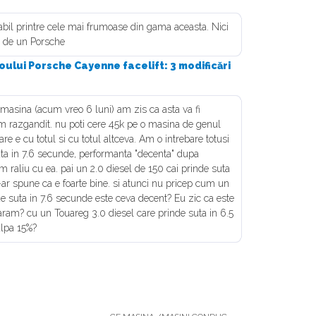
babil printre cele mai frumoase din gama aceasta. Nici
m de un Porsche
 noului Porsche Cayenne facelift: 3 modificări
asina (acum vreo 6 luni) am zis ca asta va fi
 razgandit. nu poti cere 45k pe o masina de genul
are e cu totul si cu totul altceva. Am o intrebare totusi
uta in 7.6 secunde, performanta "decenta" dupa
 raliu cu ea. pai un 2.0 diesel de 150 cai prinde suta
ti-ar spune ca e foarte bine. si atunci nu pricep cum un
suta in 7.6 secunde este ceva decent? Eu zic ca este
ram? cu un Touareg 3.0 diesel care prinde suta in 6.5
alpa 15%?