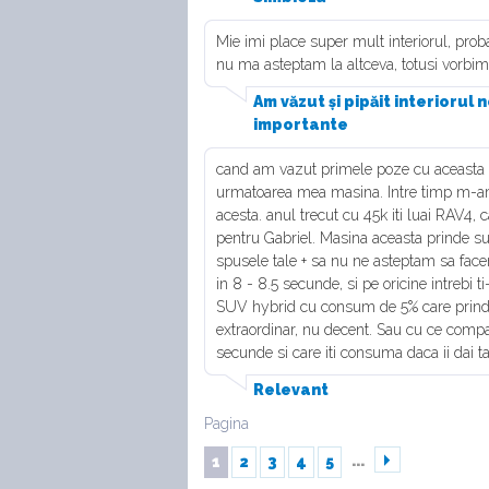
Mie imi place super mult interiorul, pro
nu ma asteptam la altceva, totusi vorbi
Am văzut și pipăit interiorul
importante
cand am vazut primele poze cu aceasta m
urmatoarea mea masina. Intre timp m-am
acesta. anul trecut cu 45k iti luai RAV4, c
pentru Gabriel. Masina aceasta prinde s
spusele tale + sa nu ne asteptam sa facem
in 8 - 8.5 secunde, si pe oricine intrebi 
SUV hybrid cu consum de 5% care prinde 
extraordinar, nu decent. Sau cu ce compa
secunde si care iti consuma daca ii dai t
Relevant
Pagina
...
1
2
3
4
5