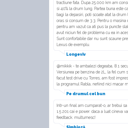
tractiune fata. Dupa 25.000 km am consu
si 40% la drum lung. Partea buna este ca
bagi la depasiri, poti scoate atat la dru
oras si consum de 3.3. Pentru o masina d
pentru am vazut ca ati pus la puncte s
avut niciun fel de problema cu ea in ace
Sunt confortabile dar nu sunt scaune pre
Lexus de exemplu.
Longeviv
@mikkik - te ambalezi degeaba, 8.1 secun
Versiunea pe benzina de 2L, la fel cum s
facut test drive cu Torres, am fost impres
la programul Rabla, nefiind nici macar m
Pe drumul cel bun
Intr-un final am cumparat-o, ar trebui s
1.5 201 cai e power. daca a luat cineva v
feedback. multumesc!
Simbioză