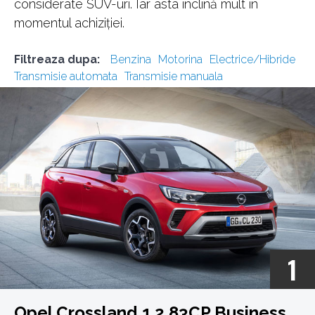
considerate SUV-uri. Iar asta înclină mult în
momentul achiziției.
Filtreaza dupa:
Benzina
Motorina
Electrice/Hibride
Transmisie automata
Transmisie manuala
1
Opel Crossland 1.2 83CP Business