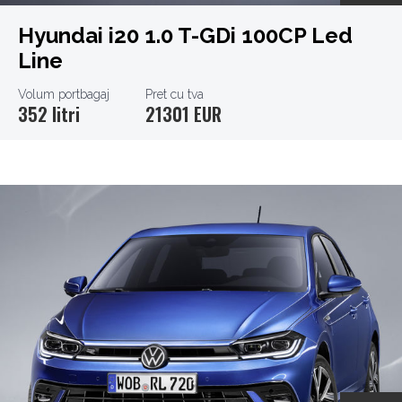
Hyundai i20 1.0 T-GDi 100CP Led
Line
Volum portbagaj
Pret cu tva
352 litri
21301 EUR