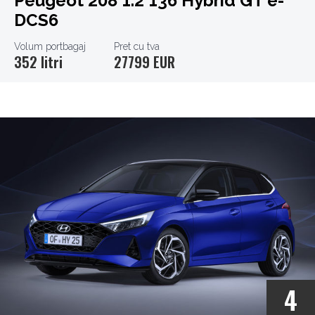
Peugeot 208 1.2 136 Hybrid GT e-
DCS6
Volum portbagaj
Pret cu tva
352 litri
27799 EUR
4