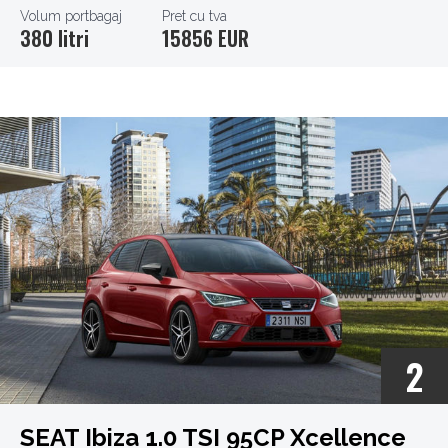
Volum portbagaj
Pret cu tva
380 litri
15856 EUR
2
SEAT Ibiza 1.0 TSI 95CP Xcellence