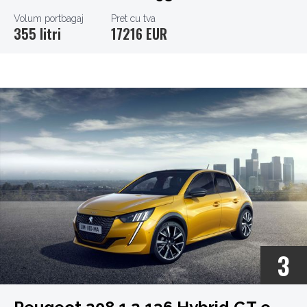
Volum portbagaj
Pret cu tva
355 litri
17216 EUR
3