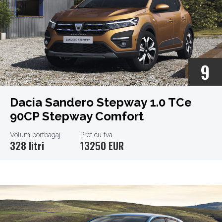
9
Dacia Sandero Stepway 1.0 TCe
90CP Stepway Comfort
Volum portbagaj
Pret cu tva
328 litri
13250 EUR