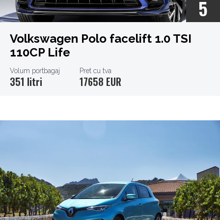
5
Volkswagen Polo facelift 1.0 TSI
110CP Life
Volum portbagaj
Pret cu tva
351 litri
17658 EUR