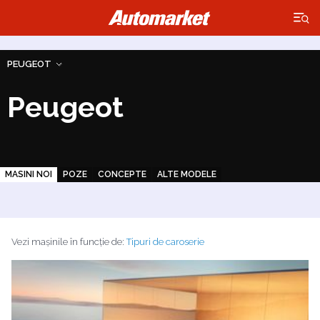
×
PEUGEOT
Peugeot
MASINI NOI
POZE
CONCEPTE
ALTE MODELE
Vezi mașinile în funcție de:
Tipuri de caroserie