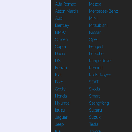
Alfa Romeo
Mazda
Aston Martin
Mercedes-Benz
Audi
MINI
Bentley
Mitsubishi
BMW
Nissan
Citroen
Opel
Cupra
Peugeot
Dacia
Porsche
DS
Range Rover
Ferrari
Renault
Fiat
Rolls-Royce
Ford
SEAT
Geely
Skoda
Honda
Smart
Hyundai
SsangYong
Isuzu
Subaru
Jaguar
Suzuki
Jeep
Tesla
Kia
Toyota