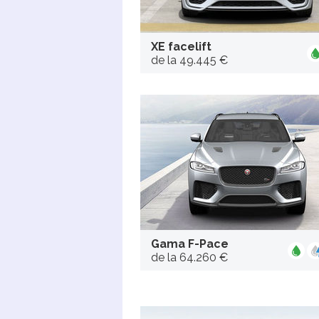
XE facelift
de la 49.445 €
Gama F-Pace
de la 64.260 €