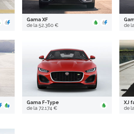
Gama XF
Gam
de la 52.360 €
de l
Gama F-Type
XJ f
de la 72.174 €
de l