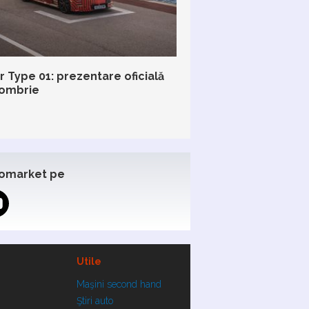
r Type 01: prezentare oficială
tombrie
omarket pe
Utile
Maşini second hand
Ştiri auto