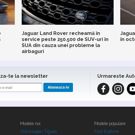
e
Jaguar Land Rover recheamă în
Jagua
m
service peste 250.500 de SUV-uri în
în oc
SUA din cauza unei probleme la
airbaguri
a-te la newsletter
Urmareste Aut
Modele noi
Modele populare
Volkswagen Tiguan
Ford Explorer