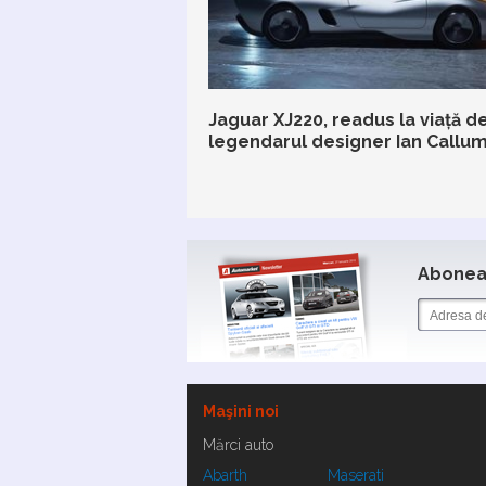
Jaguar XJ220, readus la viață d
legendarul designer Ian Callu
Aboneaz
Maşini noi
Mărci auto
Abarth
Maserati