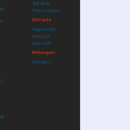
Test drive
ate
Poze cu maşini
Ştiri auto
ay
August 2026
Iulie 2026
Iunie 2026
Motorsport
Formula 1
 E
ift