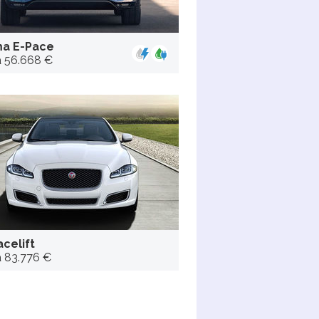
a E-Pace
a 56.668 €
acelift
a 83.776 €