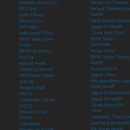
Mercedes-Benz CLA
Nissan 370Z Nismo
BYD Seal
Renault Talisman Est
facelift
Geely Cityray
Dacia Sandero Stepw
Renault Clio
Jaguar XJ facelift
BYD Atto 2
Toyota Yaris Cross
Volkswagen T-Roc
BMW Seria 4
BMW Seria 2 Gran
Convertible
Coupe
Nissan Micra
BMW M5 Touring
BMW Seria 5 Touring
Kia EV4
facelift
Audi A6 Avant
Hyundai i20 N
Citroen C3 Aircross
Jaguar i-Pace
MINI Cooper Cabrio
Mercedes-Benz Clasa
Audi A5
Estate facelift
Peugeot 5008
Jaguar E-Pace facelift
MG HS
Jaguar XE facelift
Volkswagen Tayron
Toyota Proace City
MG ZS
Verso
Renault 5 E-Tech
SsangYong Tivoli facel
Electric
Audi A4 Avant facelift
Volvo EX90
Kia Stinger facelift