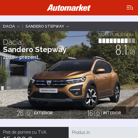
×
DACIA
|
SANDERO STEPWAY
NOTA PUBLICULUI
Dacia
8.1
Sandero Stepway
/10
2020 - prezent
26
16
EXTERIOR
INTERIOR
Preț de pornire cu TVA
Produs în