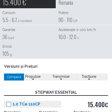
15.400
€
Romania
Consum
Putere
5.5 - 6.7
90 - 110
l/100km
CP
Garanție
Accelerație 0-100 km/h
36
10.0 - 12.0
luni
s
Emisii
105
g
Versiuni și Prețuri
Propulsie
Transmisie
Tractiune
Compară
STEPWAY ESSENTIAL
15.400
€
1.0 TCe 110CP