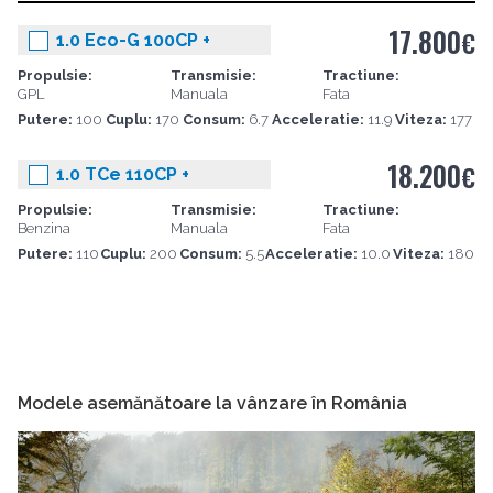
17.800
€
1.0 Eco-G 100CP +
Propulsie:
Transmisie:
Tractiune:
GPL
Manuala
Fata
Putere:
100
Cuplu:
170
Consum:
6.7
Acceleratie:
11.9
Viteza:
177
18.200
€
1.0 TCe 110CP +
Propulsie:
Transmisie:
Tractiune:
Benzina
Manuala
Fata
Putere:
110
Cuplu:
200
Consum:
5.5
Acceleratie:
10.0
Viteza:
180
Modele asemănătoare la vânzare în România