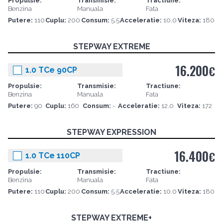
Propulsie:
Transmisie:
Tractiune:
Benzina
Manuala
Fata
Putere:
110
Cuplu:
200
Consum:
5.5
Acceleratie:
10.0
Viteza:
180
STEPWAY EXTREME
16.200
€
1.0 TCe 90CP
Propulsie:
Transmisie:
Tractiune:
Benzina
Manuala
Fata
Putere:
90
Cuplu:
160
Consum:
-
Acceleratie:
12.0
Viteza:
172
STEPWAY EXPRESSION
16.400
€
1.0 TCe 110CP
Propulsie:
Transmisie:
Tractiune:
Benzina
Manuala
Fata
Putere:
110
Cuplu:
200
Consum:
5.5
Acceleratie:
10.0
Viteza:
180
STEPWAY EXTREME+