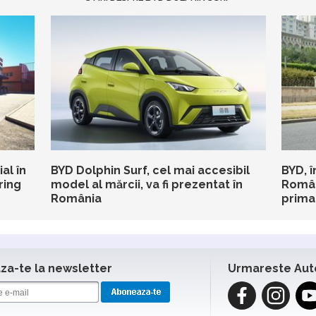
al în
BYD Dolphin Surf, cel mai accesibil
BYD, î
ring
model al mărcii, va fi prezentat în
Român
România
prima
a-te la newsletter
Urmareste Aut