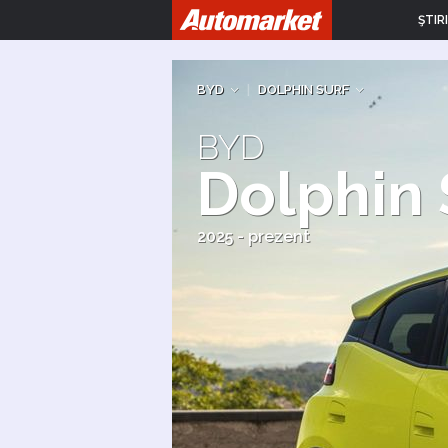
ŞTIRI
BYD
|
DOLPHIN SURF
BYD
Dolphin 
2025 - prezent