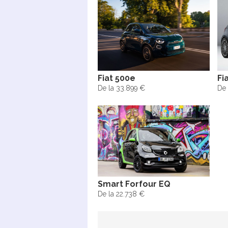
Fiat 500e
Fi
De la 33.899 €
De 
Smart Forfour EQ
De la 22.738 €