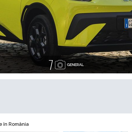
7
GENERAL
e în România