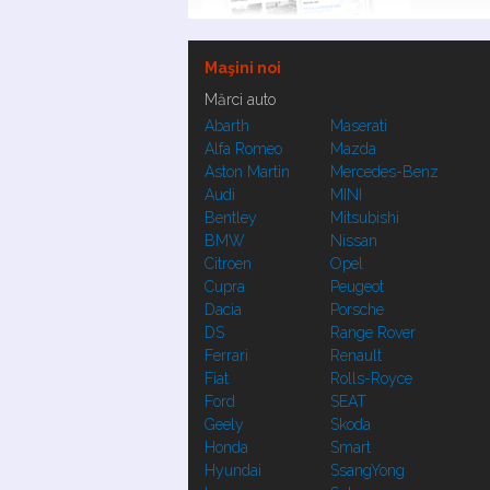
Maşini noi
Mărci auto
Abarth
Maserati
Alfa Romeo
Mazda
Aston Martin
Mercedes-Benz
Audi
MINI
Bentley
Mitsubishi
BMW
Nissan
Citroen
Opel
Cupra
Peugeot
Dacia
Porsche
DS
Range Rover
Ferrari
Renault
Fiat
Rolls-Royce
Ford
SEAT
Geely
Skoda
Honda
Smart
Hyundai
SsangYong