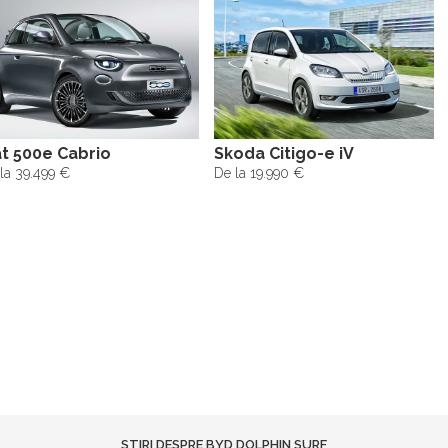
at 500e Cabrio
Skoda Citigo-e iV
la 39.499 €
De la 19.990 €
STIRI DESPRE BYD DOLPHIN SURF