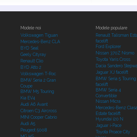
Modele noi
Modele populare
Volkswagen Tiguan
Renault Talisman Est
facelift
Mercedes-Benz CLA
Ford Explorer
BYD Seal
Nissan 370Z Nismo
Geely Cityray
Toyota Yaris Cross
Renault Clio
Dacia Sandero Stepw
BYD Atto 2
Jaguar XJ facelift
Volkswagen T-Roc
BMW Seria 5 Touring
BMW Seria 2 Gran
facelift
Coupe
BMW Seria 4
BMW M5 Touring
Convertible
Kia EV4
Nissan Micra
Audi A6 Avant
Mercedes-Benz Clasa
Citroen C3 Aircross
Estate facelift
MINI Cooper Cabrio
Hyundai i20 N
Audi A5
Jaguar i-Pace
Peugeot 5008
Toyota Proace City
MG HS