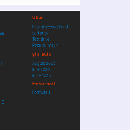
Utile
Maşini second hand
Ştiri auto
ate
Test drive
Poze cu maşini
Ştiri auto
ay
August 2026
Iulie 2026
Iunie 2026
Motorsport
Formula 1
 E