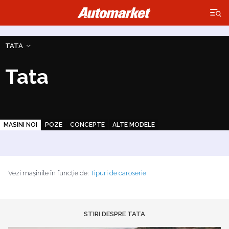
×
TATA
Tata
MASINI NOI
POZE
CONCEPTE
ALTE MODELE
Vezi mașinile în funcție de:
Tipuri de caroserie
STIRI DESPRE TATA