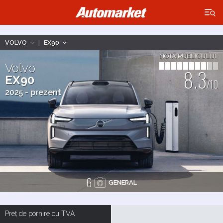
×
VOLVO
|
EX90
NOTA PUBLICULUI
Volvo
8.3
EX90
/10
2025 - prezent
6
GENERAL
Preț de pornire cu TVA