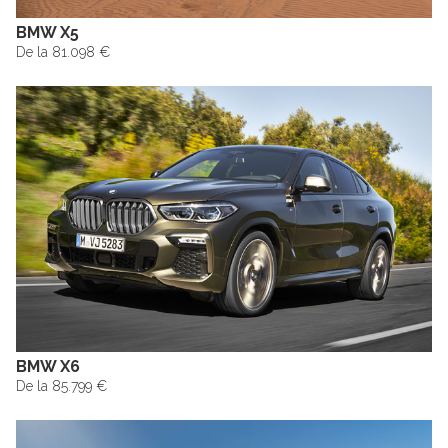
BMW X5
De la 81.098 €
BMW X6
De la 85.799 €