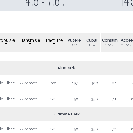
4.6 - 7.6
14
s
ropulsie
Transmisie
Tractiune
Putere
Cuplu
Consum
Accel
CP
Nm
l/100km
0-100k
Plus Dark
ld Hibrid
Automata
Fata
197
300
6.1
7
ld Hibrid
Automata
4x4
250
350
7.1
6
Ultimate Dark
ld Hibrid
Automata
4x4
250
350
7.2
6