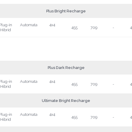
Plus Bright Recharge
Plug-in
Automata
4x4
455
709
-
4
Hibrid
Plus Dark Recharge
Plug-in
Automata
4x4
455
709
-
4
Hibrid
Ultimate Bright Recharge
Plug-in
Automata
4x4
455
709
-
4
Hibrid