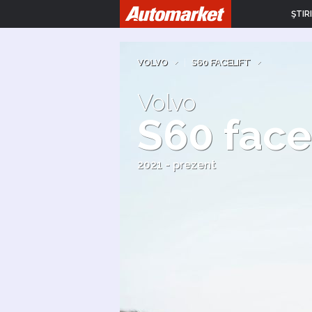
ŞTIRI
VOLVO
|
S60 FACELIFT
Volvo
S60 facel
2021 - prezent