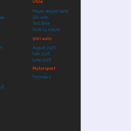
Utile
Maşini second hand
Ştiri auto
ate
Test drive
Poze cu maşini
Ştiri auto
ay
August 2026
Iulie 2026
Iunie 2026
Motorsport
Formula 1
 E