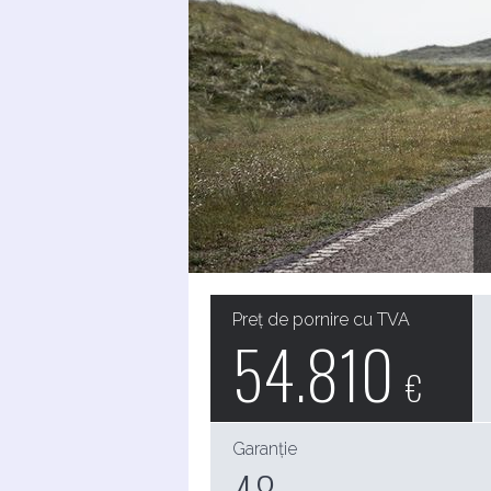
Preț de pornire cu TVA
54.810
€
Garanție