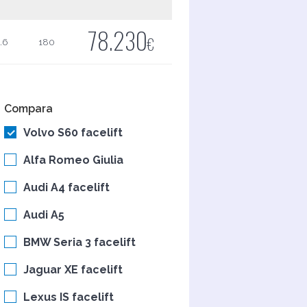
78.230
€
.6
180
Compara
Volvo S60 facelift
Alfa Romeo Giulia
Audi A4 facelift
Audi A5
BMW Seria 3 facelift
Jaguar XE facelift
Lexus IS facelift