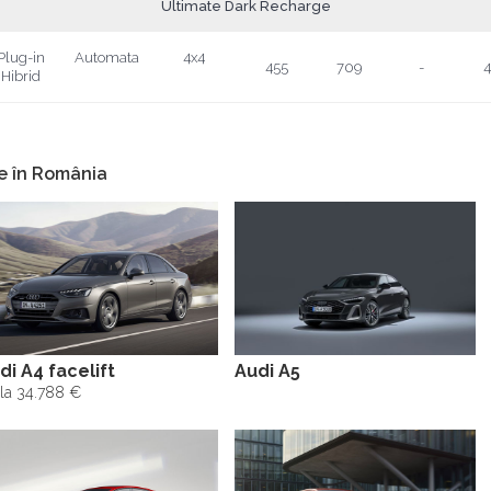
Ultimate Dark Recharge
Plug-in
Automata
4x4
455
709
-
4
Hibrid
e în România
di A4 facelift
Audi A5
la 34.788 €