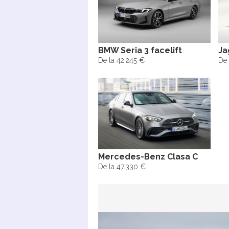
BMW Seria 3 facelift
Ja
De la 42.245 €
De 
Mercedes-Benz Clasa C
De la 47.330 €