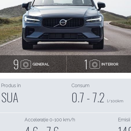
9
1
GENERAL
INTERIOR
Produs în
Consum
SUA
0.7 - 7.2
l/100km
Accelerație 0-100 km/h
Emisii