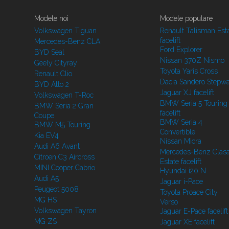
Modele noi
Modele populare
Volkswagen Tiguan
Renault Talisman Est
facelift
Mercedes-Benz CLA
Ford Explorer
BYD Seal
Nissan 370Z Nismo
Geely Cityray
Toyota Yaris Cross
Renault Clio
Dacia Sandero Stepw
BYD Atto 2
Jaguar XJ facelift
Volkswagen T-Roc
BMW Seria 5 Touring
BMW Seria 2 Gran
facelift
Coupe
BMW Seria 4
BMW M5 Touring
Convertible
Kia EV4
Nissan Micra
Audi A6 Avant
Mercedes-Benz Clasa
Citroen C3 Aircross
Estate facelift
MINI Cooper Cabrio
Hyundai i20 N
Audi A5
Jaguar i-Pace
Peugeot 5008
Toyota Proace City
MG HS
Verso
Volkswagen Tayron
Jaguar E-Pace facelift
MG ZS
Jaguar XE facelift