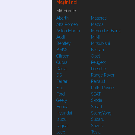
Maşini noi
Mărci auto
Abarth
Maserati
Alfa Romeo
Mazda
Aston Martin
Mercedes-Benz
Audi
MINI
Bentley
Mitsubishi
BMW
Nissan
Citroen
Opel
Cupra
Peugeot
Dacia
Porsche
DS
Range Rover
Ferrari
Renault
Fiat
Rolls-Royce
Ford
SEAT
Geely
Skoda
Honda
Smart
Hyundai
SsangYong
Isuzu
Subaru
Jaguar
Suzuki
Jeep
Tesla