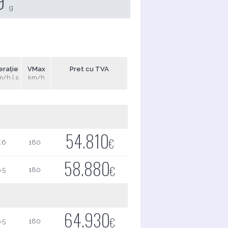
9
g
erație
VMax
Pret cu TVA
m/h | s
km/h
54.810
€
.6
180
58.880
€
.5
180
64.930
€
.5
180