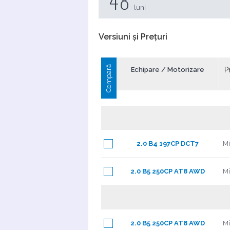
48
luni
Versiuni și Prețuri
Compară
Echipare / Motorizare
P
2.0 B4 197CP DCT7
Mi
2.0 B5 250CP AT8 AWD
Mi
2.0 B5 250CP AT8 AWD
Mi