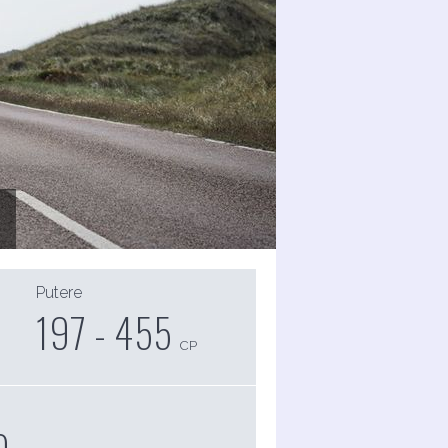
Putere
197 - 455
CP