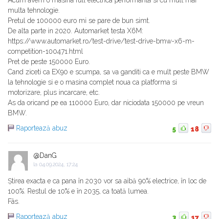
Acum avem o masina full electrica performanta si cu mult mai
multa tehnologie.
Pretul de 100000 euro mi se pare de bun simt.
De alta parte in 2020. Automarket testa X6M:
https://www.automarket.ro/test-drive/test-drive-bmw-x6-m-
competition-100471.html
Pret de peste 150000 Euro.
Cand ziceti ca EX90 e scumpa, sa va ganditi ca e mult peste BMW
la tehnologie si e o masina complet noua ca platforma si
motorizare, plus incarcare, etc.
As da oricand pe ea 110000 Euro, dar niciodata 150000 pe vreun
BMW.
Raportează abuz
5
18
@DanG
la
04.09.2024, 17:24
Știrea exacta e ca pana în 2030 vor sa aibă 90% electrice, în loc de
100%. Restul de 10% e în 2035, ca toată lumea.
Fâs.
Raportează abuz
3
17