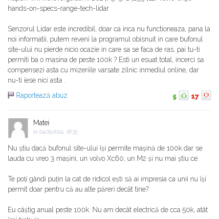
hands-on-specs-range-tech-lidar
Senzorul Lidar este incredibil, doar ca inca nu functioneaza, pana la
noi informatii, putem reveni la programul obisnuit in care bufonul
site-ului nu pierde nicio ocazie in care sa se faca de ras, pai tu-ti
permiti ba o masina de peste 100k ? Esti un esuat total, incerci sa
compensezi asta cu mizeriile varsate zilnic inmediul online, dar
nu-ti iese nici asta .
Raportează abuz
5
17
Matei
la
04.09.2024, 18:35
Nu știu dacă bufonul site-ului își permite mașină de 100k dar se
lauda cu vreo 3 mașini, un volvo Xc60, un M2 și nu mai știu ce.
Te poți gândi puțin la cat de ridicol ești să ai impresia ca unii nu își
permit doar pentru că au alte păreri decât tine?
Eu câștig anual peste 100k. Nu am decât electrică de cca 50k, atât