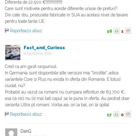
Diferenta de 22.500 €!!!!!!!!!!!!!!!!!!
Care sunt motivele pentru aceste diferente uriase de preturi?
Din cate stiu, produsele fabricate in SUA au acelasi nivel de taxare
pentru toate tarile UE.
Raportează abuz
16
1
Fast_and_Curious
la
04.09.2024, 16:54
Cred ca am gasit raspunsul.
In Germania sunt disponibile alte versiuni mai "linistite", adica
variantele Core si Plus nu exista in oferta din Romania. E totusi
ciudat, nu?
Probabil au vazut ca romanii nu cumpara ieftinituri de 83.700 €,
asa ca nici nu isi mai bat capul sa le puna in oferta. Au pastrat doar
varianta Ultra pt romani. Vorba aia, ori la bal, ori la spital
Raportează abuz
17
0
DanG