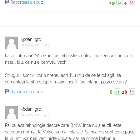
Raportează abuz
19
4
@dan_grc
la
04.09.2024, 15:07
Lasă, tati, ca în 20 de ani de ieftinește, pentru tine. Oricum nu e de
nasul tău, ca nu e bemveu vechi.
Strugurii sunt și vor fi mereu acri. Nu știu de ce te tot agiti sa
comentezi la știri despre mașini noi. Îți faci planul pe 20 de ani?
Raportează abuz
6
18
@dan_grc
la
04.09.2024, 15:14
Pai cu asa tehnologie despre care BMW inca nu a auzit, este
oarecum normal la Volvo sa mai intarzie. Si inca nu sunt toate puse
la punct, vor mai veni niste update, dar se misca treburile.