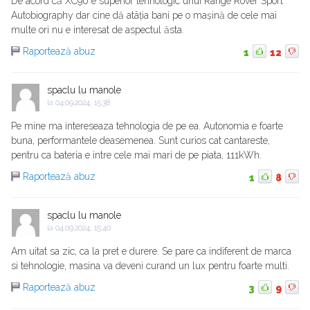
De acord că XC90 e superior tehnologic unui Range Rover Sport
Autobiography dar cine dă atâția bani pe o mașină de cele mai
multe ori nu e interesat de aspectul ăsta.
Raportează abuz
1
12
spaclu lu manole
la
04.09.2024, 15:38
Pe mine ma intereseaza tehnologia de pe ea. Autonomia e foarte
buna, performantele deasemenea. Sunt curios cat cantareste,
pentru ca bateria e intre cele mai mari de pe piata, 111kWh.
Raportează abuz
1
8
spaclu lu manole
la
04.09.2024, 15:40
Am uitat sa zic, ca la pret e durere. Se pare ca indiferent de marca
si tehnologie, masina va deveni curand un lux pentru foarte multi.
Raportează abuz
3
9