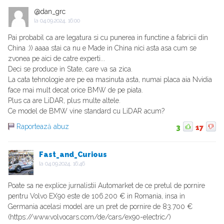
@dan_grc
la
04.09.2024, 16:00
Pai probabil ca are legatura si cu punerea in functine a fabricii din
China :)) aaaa stai ca nu e Made in China nici asta asa cum se
zvonea pe aici de catre experti...
Deci se produce in State, care va sa zica.
La cata tehnologie are pe ea masinuta asta, numai placa aia Nvidia
face mai mult decat orice BMW de pe piata.
Plus ca are LiDAR, plus multe altele.
Ce model de BMW vine standard cu LiDAR acum?
Raportează abuz
3
17
Fast_and_Curious
la
04.09.2024, 16:46
Poate sa ne explice jurnalistii Automarket de ce pretul de pornire
pentru Volvo EX90 este de 106.200 € in Romania, insa in
Germania acelasi model are un pret de pornire de 83.700 €
(https://www.volvocars.com/de/cars/ex90-electric/)