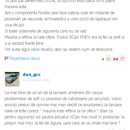
Tu poti lua behemveu DIZAL la 150000 euro daca nu-ti place
masina asta.
Are o componenta Nvidia care face cateva sute de miliarde de
procesari pe secunda, echivalentul a vreo 1000 de laptopuri din
ziua de azi.
Si toate sistemele de siguranta care nu se vad.
Masina e ieftina la cate ofera. Fostul XC90 PHEV era la fel ca pret si
s-a vandut foarte bine.
Vor avea sigur ceva recalls, deci sa vedem cum se descurca.
Raportează abuz
2
20
dan_grc
la
04.09.2024, 14:45
La mai bine de un an de la lansare, amânare din cauza
problemelor de soft cu procesor de catralioane pe secundă, Volvo
anunță prețuri de pornire mai mari decât ce anunțaseră la lansare,
ceea ce este corect, " mașina este ieftină la ce oferă ", doar ca
pentru siguranță vor păstra actualul XC90 mai mult în producție, la
prețuri mai mici, la fel de sigura, oare care se va vinde mai bine ?