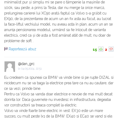
minimalist pur și simplu mi se pare o tâmpenie la mașinile de
100k, sau peste, a prins la Tesla, dar nu merge la orice marcă,
prelungirea carierei lui XC90 arată faptul ca Volvo s-a grăbit cu
EX90, de la prezentarea de acum un an fix asta au făcut, au lucrat
la face-liftul vechiului model, nu aveau asta în plan, acum un an se
anunța pensionarea modelul, urmând sa fie înlocuit de varianta
electrică, cred ca și de asta a fost amânat atât de mult, nu doar de
probleme de soft .
Raportează abuz
15
2
@dan_grc
la
04.09.2024, 22:51
Eu credeam ca spuneai ca BMW va vinde bine si pe rupte DIZAL si
nicidecum nu se va baga la electrice prea tare ca nu au cautare, dar
ce sa vezi, prinde bine.
Pentru ca Volvo sa vanda doar electrice e nevoie de mai mult decat
dorinta lor. Daca guvernele nu investesc in infrastructura, degeaba
vor constructorii sa treaca complet la electric.
Volvo va vinde foarte bine electric in vest. EX30 este un mare
succes, cu mult peste Ix1 de la BMW. EX40 si EC40 se vand si ele.