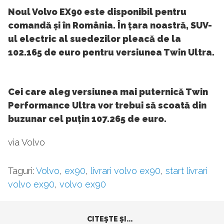
Noul Volvo EX90 este disponibil pentru
comandă și în România. În țara noastră, SUV-
ul electric al suedezilor pleacă de la
102.165 de euro pentru versiunea Twin Ultra.
Cei care aleg versiunea mai puternică Twin
Performance Ultra vor trebui să scoată din
buzunar cel puțin 107.265 de euro.
via Volvo
Taguri:
Volvo
,
ex90
,
livrari volvo ex90
,
start livrari
volvo ex90
,
volvo ex90
CITEŞTE ŞI...