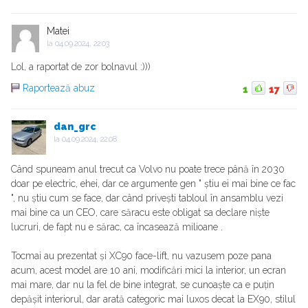
Matei
la
04.09.2024, 22:03
Lol, a raportat de zor bolnavul :)))
Raportează abuz
1
17
dan_grc
la
04.09.2024, 22:08
Când spuneam anul trecut ca Volvo nu poate trece până în 2030
doar pe electric, ehei, dar ce argumente gen " știu ei mai bine ce fac
", nu știu cum se face, dar când privești tabloul în ansamblu vezi
mai bine ca un CEO, care săracu este obligat sa declare niște
lucruri, de fapt nu e sărac, ca încasează milioane .
Tocmai au prezentat și XC90 face-lift, nu vazusem poze pana
acum, acest model are 10 ani, modificări mici la interior, un ecran
mai mare, dar nu la fel de bine integrat, se cunoaște ca e puțin
depășit interiorul, dar arată categoric mai luxos decat la EX90, stilul