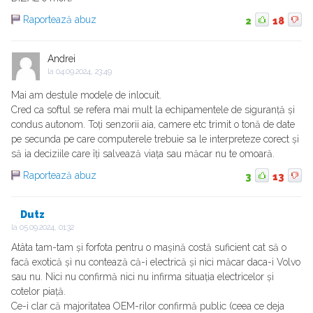
Raportează abuz
2
18
Andrei
la
04.09.2024, 23:49
Mai am destule modele de inlocuit.
Cred ca softul se refera mai mult la echipamentele de siguranță și
condus autonom. Toți senzorii aia, camere etc trimit o tonă de date
pe secunda pe care computerele trebuie sa le interpreteze corect și
să ia deciziile care îți salvează viața sau măcar nu te omoară.
Raportează abuz
3
13
Dutz
la
05.09.2024, 01:32
Atâta tam-tam și forfota pentru o mașină costă suficient cat să o
facă exotică și nu contează că-i electrică și nici măcar daca-i Volvo
sau nu. Nici nu confirmă nici nu infirma situația electricelor și
cotelor piață.
Ce-i clar că majoritatea OEM-rilor confirmă public (ceea ce deja