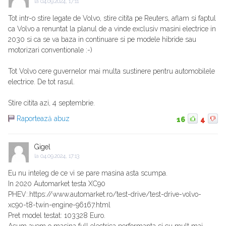
la
04.09.2024, 17:11
Tot intr-o stire legate de Volvo, stire citita pe Reuters, aflam si faptul
ca Volvo a renuntat la planul de a vinde exclusiv masini electrice in
2030 si ca se va baza in continuare si pe modele hibride sau
motorizari conventionale :-)
Tot Volvo cere guvernelor mai multa sustinere pentru automobilele
electrice. De tot rasul.
Stire citita azi, 4 septembrie.
Raportează abuz
16
4
Gigel
la
04.09.2024, 17:13
Eu nu inteleg de ce vi se pare masina asta scumpa.
In 2020 Automarket testa XC90
PHEV:.https://www.automarket.ro/test-drive/test-drive-volvo-
xc90-t8-twin-engine-96167.html
Pret model testat: 103328 Euro.