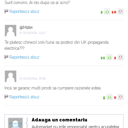
Sunt convins. Ai râs după ce ai scris?
Raportează abuz
2
10
@Matei
la
05.09.2024, 13:47
Te platesc chinezii 10k/luna sa postezi din UK propaganda
electrica???
Raportează abuz
11
2
.
la
05.09.2024, 16:56
Inca se gasesc multi prosti sa cumpere cazanele astea.
Raportează abuz
5
0
Adauga un comentariu
Modifica
Automarket nu este responsabil pentru acuratetea
avatar