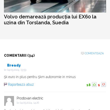
Volvo demarează producția lui EX60 la
uzina din Torslanda, Suedia
COMENTEAZA
COMENTARII (34)
Bready
la
04.09.2024, 13:59
5k euro in plus pentru 5km autonomie in minus
Raportează abuz
18
1
Prostovan electric
la
04.09.2024, 14:26