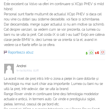
Este excelent ca Volvo va oferi im continuare si XC90 PHEV si mild
hibrid.
Personal sunt foarte multumit de actualul XC90 PHEV si daca cel
nou vine cu dotari sau sisteme deosebite, voi face si schimbarea.
Dar deocamdata, merge super actualul si nu am motive sa schimb.
Cat despre vanzari, sa vedem cum se vor prezenta, ca lumea cu
bani nu se uita la pret. Cat costa iX si cati l-au luat? Ex90 are cateva
clase peste BMW Ix, deci lumea se va orienta si la el, avand in
vedere ca e foarte ieftin la ce ofera.
Raportează abuz
5
16
Andrei
la
04.09.2024, 15:26
La acest nivel de preț intră într-o zona a pieței în care dotările și
tehnologia nu mai sunt chiar asa importante. Lumea cu bani nu se
uită la preț, într-adevăr, dar se uita la brand.
Range Rover vinde in continuare bine deși tehnologia modelelor
actuale e antică, în termeni auto. Ce vinde e prestigiului siglei,
pielea, lemnul, ceasul de pe bord etc.