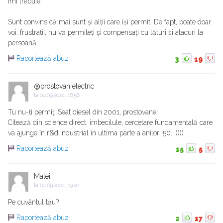
îmi trebuie.
Sunt convins că mai sunt și alții care își permit. De fapt, poate doar
voi, frustrații, nu vă permiteți și compensați cu lături și atacuri la
persoană.
Raportează abuz
3
19
@prostovan electric
la
04.09.2024, 18:56
Tu nu-ți permiți Seat diesel din 2001, prostovane!
Citează din science direct, imbecilule, cercetare fundamentală care
va ajunge în r&d industrial în ultima parte a anilor '50. :))))
Raportează abuz
15
5
Matei
la
04.09.2024, 19:20
Pe cuvântul tău?
Raportează abuz
2
17