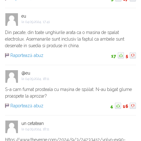
eu
la
04.09.2024, 17:41
Din pacate, din toate unghiurile arata ca o masina de spalat
electrolux. Asemanarile sunt inclusiv la faptul ca ambele sunt
desenate in suedia si produse in china.
Raportează abuz
17
5
@eu
la
04.09.2024, 18:11
S-a cam fumat prosteala cu mașina de spălat. N-au băgat glume
proaspete la aprozar?
Raportează abuz
4
16
un cetatean
la
04.09.2024, 18:11
https://www.theverge.com/2024/9/3/24233412/volvo-ex90-