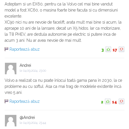
Asteptam si un EX60, pentru ca la Volvo cel mai bine vandut
model a fost XC60, o masina foarte bine facuta si cu dimensiuni
excelente.
XC90 nici nu are nevoie de facelift, arata mult mai bine si acum, la
aproape 10 ani de la lansare, decat un X5 hidos. Iar ca motorizare,
la T8 PHEV, are destula autonomie pe electric si putere inca de
acum 3 ani. Nu ar avea nevoie de mai mult.
Raportează abuz
3
17
Andrei
la
04.09.2024, 23:00
Volvo a realizat ca nu poate înlocui toată gama pana în 2030, la ce
probleme au cu softul. Asa ca mai trag de modelele existente încă
vreo 5 ani.
Raportează abuz
2
14
@Andrei
la
04.09.2024, 23:44