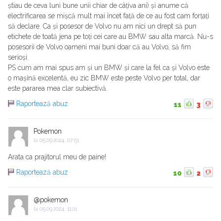
știau de ceva luni bune unii chiar de câțiva ani) și anume că
electrificarea se mișcă mult mai încet față de ce au fost cam forțați
să declare. Ca și posesor de Volvo nu am nici un drept să pun
etichete de toată jena pe toți cei care au BMW sau alta marcă. Nu-s
posesorii de Volvo oameni mai buni doar că au Volvo, să fim
serioși.
PS cum am mai spus am și un BMW și care la fel ca și Volvo este
o mașină excelentă, eu zic BMW este peste Volvo per total, dar
este pararea mea clar subiectivă.
Raportează abuz
11
3
Pokemon
la
05.09.2024, 07:51
Arata ca prajitorul meu de paine!
Raportează abuz
10
2
@pokemon
la
05.09.2024, 11:01