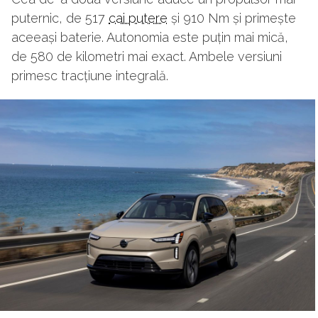
puternic, de 517
cai putere
și 910 Nm și primește
aceeași baterie. Autonomia este puțin mai mică,
de 580 de kilometri mai exact. Ambele versiuni
primesc tracțiune integrală.