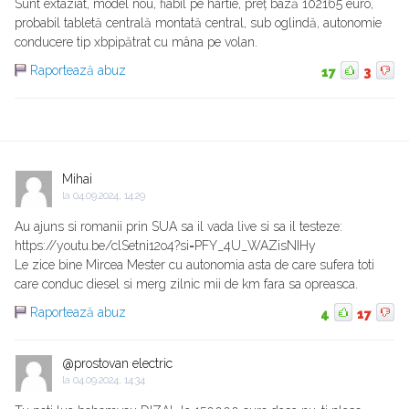
Sunt extaziat, model nou, fiabil pe hârtie, preț bază 102165 euro,
probabil tabletă centrală montată central, sub oglindă, autonomie
conducere tip xbpipătrat cu mâna pe volan.
Raportează abuz
17
3
Mihai
la
04.09.2024, 14:29
Au ajuns si romanii prin SUA sa il vada live si sa il testeze:
https://youtu.be/clSetni12o4?si=PFY_4U_WAZisNIHy
Le zice bine Mircea Mester cu autonomia asta de care sufera toti
care conduc diesel si merg zilnic mii de km fara sa opreasca.
Raportează abuz
4
17
@prostovan electric
la
04.09.2024, 14:34