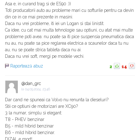
Asa e, in curand trag si de ES90 :))
Toti producatorii auto au probleme mari cu softurile pentru ca devin
din ce in ce mai prezente in masini.
Daca nu vrei probleme, iti iei un Logan si stai linistit.
Ca idee, cu cat mai multa tehnologie sau optiuni, cu atat mai multe
probleme poti avea: nu poate sa iti pice suspensia pneumatica daca
nu au, nu poate sa pice reglarea electrica a scaunelor daca tu nu
au, nu se poate strica tableta daca nu ai.
Daca nu vrei soft, mergi pe modele vechi.
Raportează abuz
2
14
@dan_grc
la
04.09.2024, 23:46
Dar cand ne spuneai ca Volvo nu renunta la dieseluri?
Stii ce optiuni de motorizari are XC90?
3 la numar, simplu si elegant:
T8 - PHEV benzinar
B5 - mild hibrid benzinar
B6 - mild hibrid benzinar.
DIZAL e mort!