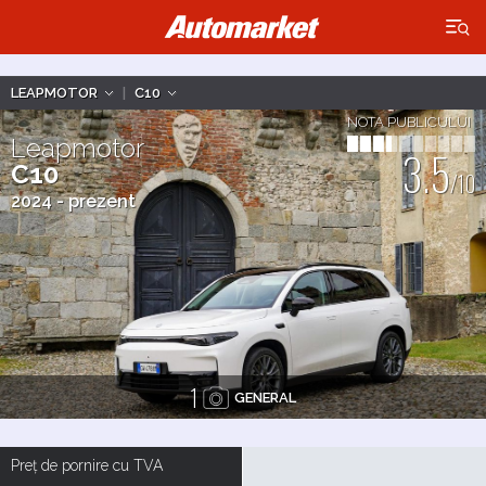
×
LEAPMOTOR
|
C10
NOTA PUBLICULUI
Leapmotor
3.5
C10
/10
2024 - prezent
1
GENERAL
Preț de pornire cu TVA