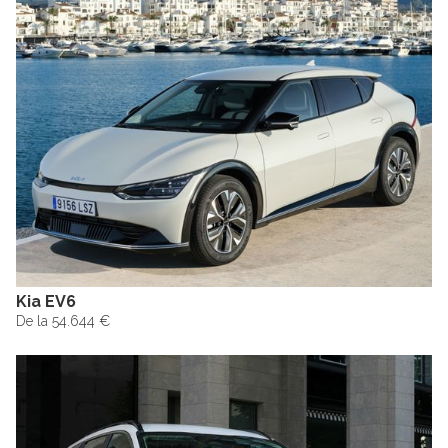
Kia EV6
De la 54.644 €