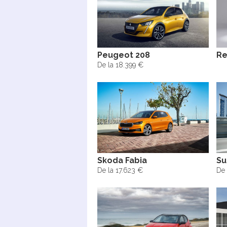
Peugeot 208
Re
De la 18.399 €
Skoda Fabia
Su
De la 17.623 €
De 