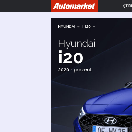
ŞTIRI
HYUNDAI
|
I20
Hyundai
i20
2020 - prezent