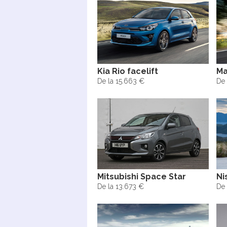
Kia Rio facelift
Ma
De la 15.663 €
De 
Mitsubishi Space Star
Ni
De la 13.673 €
De 