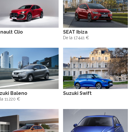
nault Clio
SEAT Ibiza
De la 17.441 €
zuki Baleno
Suzuki Swift
la 11.220 €