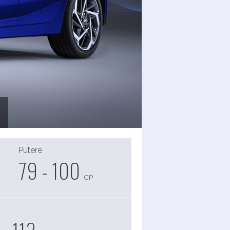
Putere
79 - 100
CP