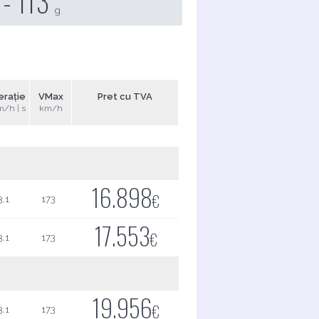
 - 113
g
erație
VMax
Pret cu TVA
m/h | s
km/h
16.898
€
3.1
173
17.553
€
3.1
173
19.956
€
3.1
173