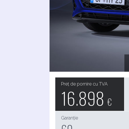
Preț de pornire cu TVA
16.898
€
Garanție