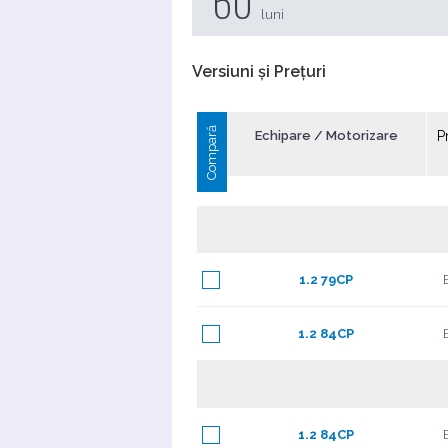
60
luni
Versiuni și Prețuri
Compară
Echipare / Motorizare
P
1.2 79CP
1.2 84CP
1.2 84CP