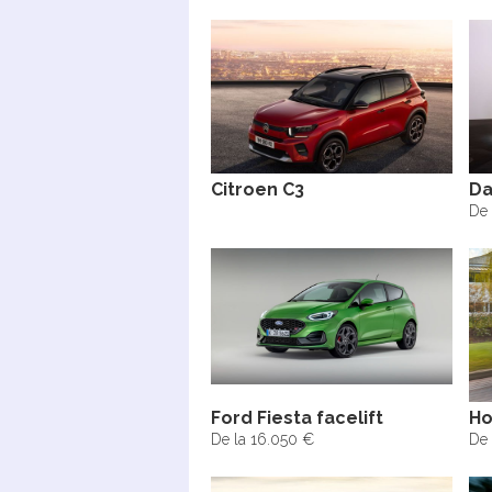
Citroen C3
Da
De 
Ford Fiesta facelift
Ho
De la 16.050 €
De 