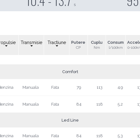
10.4 - 13.7
95
s
ropulsie
Transmisie
Tractiune
Putere
Cuplu
Consum
Accel
CP
Nm
l/100km
0-100k
Comfort
Benzina
Manuala
Fata
79
113
4.9
1
Benzina
Manuala
Fata
84
118
5.2
1
Led Line
Benzina
Manuala
Fata
84
118
5.3
1