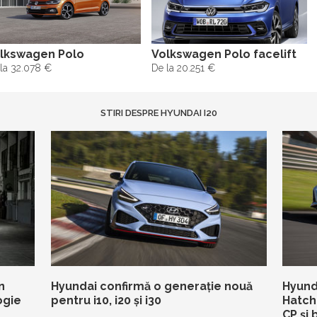
lkswagen Polo
Volkswagen Polo facelift
la 32.078 €
De la 20.251 €
STIRI DESPRE HYUNDAI I20
n
Hyundai confirmă o generație nouă
Hyunda
ogie
pentru i10, i20 și i30
Hatch
CP și 