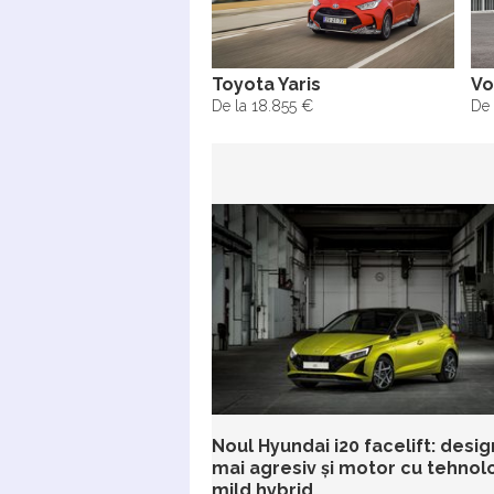
Toyota Yaris
Vo
De la 18.855 €
De 
Noul Hyundai i20 facelift: desig
mai agresiv și motor cu tehnol
mild hybrid