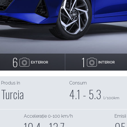
6
1
EXTERIOR
INTERIOR
Produs în
Consum
Turcia
4.1 - 5.3
l/100km
Accelerație 0-100 km/h
Emisii