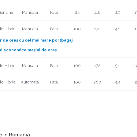
Benzina
Manuala
Fata
84
118
4.9
1
ld Hibrid
Manuala
Fata
100
172
4.1
1
r de oraș cu cel mai mare portbagaj
ai economice mașini de oraș
ld Hibrid
Manuala
Fata
100
172
5.1
1
ld Hibrid
Automata
Fata
100
200
4.4
1
e în România