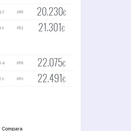
20.230
€
3.7
166
21.301
€
1.1
183
22.075
€
0.4
188
22.491
€
2.1
180
Compara