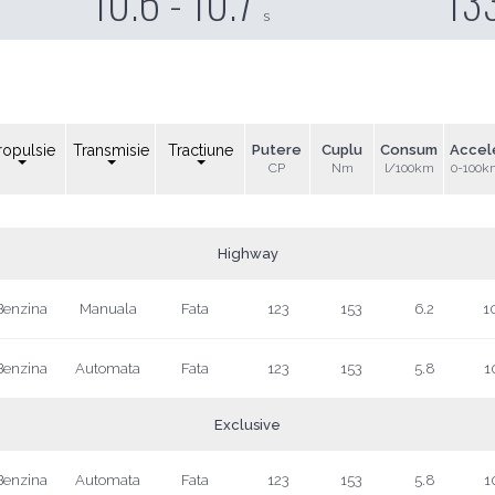
10.6 - 10.7
13
s
ropulsie
Transmisie
Tractiune
Putere
Cuplu
Consum
Accel
CP
Nm
l/100km
0-100k
Highway
Benzina
Manuala
Fata
123
153
6.2
1
Benzina
Automata
Fata
123
153
5.8
1
Exclusive
Benzina
Automata
Fata
123
153
5.8
1