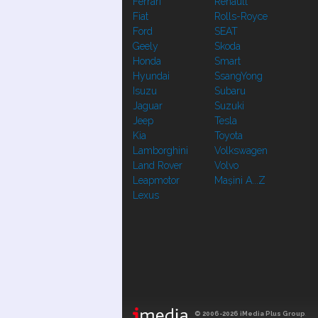
Ferrari
Renault
Fiat
Rolls-Royce
Ford
SEAT
Geely
Skoda
Honda
Smart
Hyundai
SsangYong
Isuzu
Subaru
Jaguar
Suzuki
Jeep
Tesla
Kia
Toyota
Lamborghini
Volkswagen
Land Rover
Volvo
Leapmotor
Mașini A...Z
Lexus
© 2006-2026 iMedia Plus Group
.