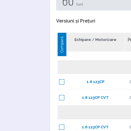
60
luni
Versiuni și Prețuri
Compară
Echipare / Motorizare
P
1.6 123CP
1.6 123CP CVT
1.6 123CP CVT