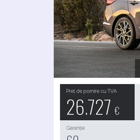
Preț de pornire cu TVA
26.727
€
Garanție