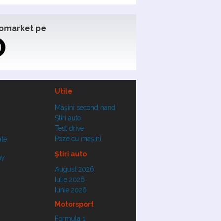
omarket pe
Utile
Maşini second hand
Ştiri auto
Test drive
Poze cu maşini
ate
Ştiri auto
ay
August 2026
Iulie 2026
Iunie 2026
Motorsport
Formula 1