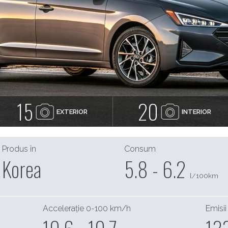
15
20
EXTERIOR
INTERIOR
Produs în
Consum
Korea
5.8 - 6.2
l/100km
Accelerație 0-100 km/h
Emisii