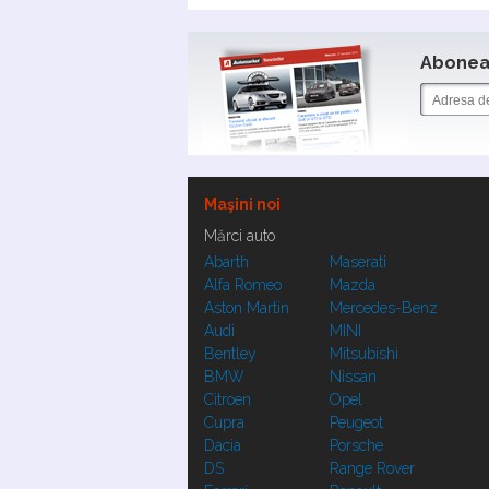
Aboneaz
Maşini noi
Mărci auto
Abarth
Maserati
Alfa Romeo
Mazda
Aston Martin
Mercedes-Benz
Audi
MINI
Bentley
Mitsubishi
BMW
Nissan
Citroen
Opel
Cupra
Peugeot
Dacia
Porsche
DS
Range Rover