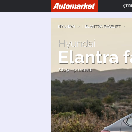
ŞTIRI
HYUNDAI
|
ELANTRA FACELIFT
Hyundai
Elantra f
2019 - prezent