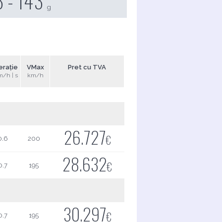
3 - 143
g
erație
VMax
Pret cu TVA
m/h | s
km/h
26.727
€
0.6
200
28.632
€
0.7
195
30.297
€
0.7
195