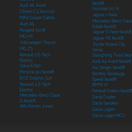
facelift
Audi A6 Avant
Hyundai i20 N
Citroen C3 Aircross
Jaguar i-Pace
MINI Cooper Cabrio
Mercedes-Benz Clasa
Audi A5
Estate facelift
Peugeot 5008
Jaguar E-Pace facelift
MG HS
Jaguar XE facelift
Volkswagen Tayron
Toyota Proace City
MG ZS
Verso
Renault 5 E-Tech
SsangYong Tivoli facel
Electric
Audi A4 Avant facelift
Volvo EX90
Kia Stinger facelift
Porsche 911 facelift
Bentley Bentayga
BYD Dolphin Surf
Speed facelift
Renault 4 E-Tech
BMW iX
Electric
Renault Koleos facelif
Mercedes-Benz Clasa
Dacia Duster
G facelift
Dacia Sandero
Alfa Romeo Junior
Dacia Logan
Dacia Logan MCV