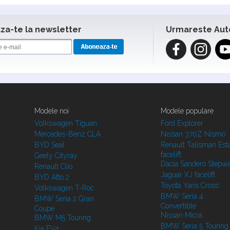
a-te la newsletter
Urmareste Aut
Modele noi
Modele populare
Volkswagen Tiguan
Ford Explorer
Mercedes-Benz CLA
Nissan 370Z Nismo
BYD Seal
Renault Talisman Est
facelift
Geely Cityray
Dacia Sandero Stepw
Renault Clio
Jaguar XJ facelift
BYD Atto 2
Toyota Yaris Cross
Volkswagen T-Roc
BMW Seria 4
BMW Seria 2 Gran
Convertible
Coupe
Nissan Micra
BMW M5 Touring
BMW Seria 5 Touring
Kia EV4