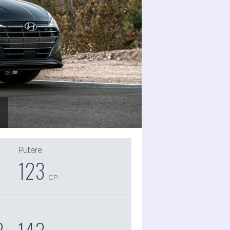
Putere
123
CP