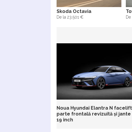
Skoda Octavia
To
De la 23.501 €
De 
Noua Hyundai Elantra N facelift
parte frontală revizuită și jante
19 inch