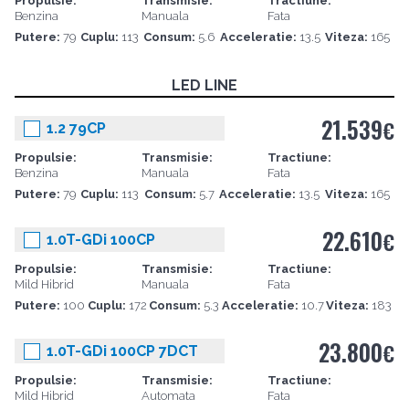
Propulsie:
Transmisie:
Tractiune:
Benzina
Manuala
Fata
Putere:
79
Cuplu:
113
Consum:
5.6
Acceleratie:
13.5
Viteza:
165
LED LINE
21.539
€
1.2 79CP
Propulsie:
Transmisie:
Tractiune:
Benzina
Manuala
Fata
Putere:
79
Cuplu:
113
Consum:
5.7
Acceleratie:
13.5
Viteza:
165
22.610
€
1.0T-GDi 100CP
Propulsie:
Transmisie:
Tractiune:
Mild Hibrid
Manuala
Fata
Putere:
100
Cuplu:
172
Consum:
5.3
Acceleratie:
10.7
Viteza:
183
23.800
€
1.0T-GDi 100CP 7DCT
Propulsie:
Transmisie:
Tractiune:
Mild Hibrid
Automata
Fata