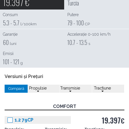
19.397
€
Turcia
Consum
Putere
5.3 - 5.7
79 - 100
l/100km
CP
Garanție
Accelerație 0-100 km/h
60
10.7 - 13.5
luni
s
Emisii
101 - 121
g
Versiuni și Prețuri
Propulsie
Transmisie
Tractiune
Compară
COMFORT
19.397
€
1.2 79CP