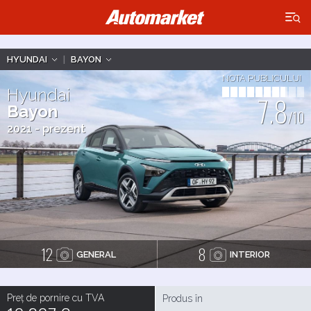
×
HYUNDAI
|
BAYON
NOTA PUBLICULUI
Hyundai
7.8
Bayon
/10
2021 - prezent
12
8
GENERAL
INTERIOR
Preț de pornire cu TVA
Produs în