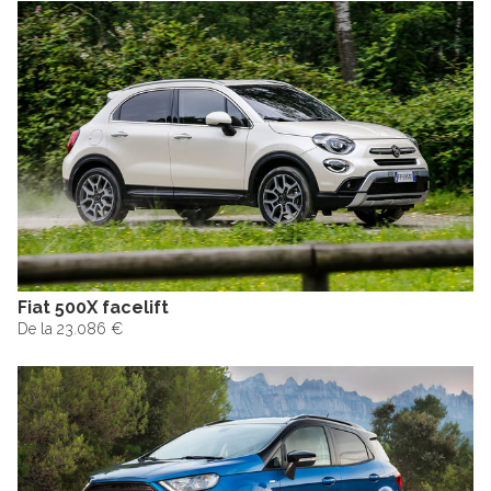
Fiat 500X facelift
De la 23.086 €