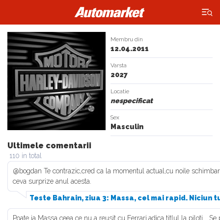
×
Membru din
12.04.2011
Varsta
2027
Locatie
nespecificat
Sex
Masculin
Ultimele comentarii
110 in total
@bogdan Te contrazic,cred ca la momentul actual,cu noile schimba
ceva surprize anul acesta.
Teste Bahrain, ziua 3: Massa, cel mai rapid. Niciun 
Poate ia Massa ceea ce nu a reusit cu Ferrari,adica titlul la piloti... S