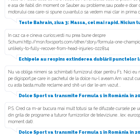
e asa de fiabil din moment ce Sauber au probleme,sau poate e doar di
motorului cea care-si spune cuvantul,o sa vedem mai clar in prima c
Teste Bahrain, ziua 3: Massa, cel mai rapid. Niciun 
In caz ca e cineva curios,vesti nu prea bune despre
Schumi:http://msn.foxsports.com/other/story/formula-one-champ
unlikely-to-fully-recover-from-head-injuries-022814
Echipele au respins extinderea dublării punctelor l
Nu va obliga nimeni sa schimbati furnizorul doar pentru F1. Nici eu 
pe digisport,pe care in pachetul de la dolce nu-l aveam.Am vazut curs
cu asta basta,multe reclame and shit-uri dar le-am vazut...
Dolce Sport va transmite Formula 1 în România în 20
P.S. Cred ca m-ar bucura mai mult totusi sa fie difuzate cursele pe 
din grila de programe a tuturor furnizorilor de televiziune...(ex: euro
moment dat).
Dolce Sport va transmite Formula 1 în România în 20