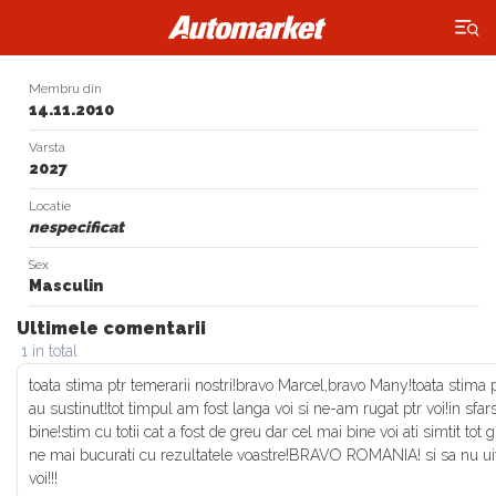
×
Membru din
14.11.2010
Varsta
2027
Locatie
nespecificat
Sex
Masculin
Ultimele comentarii
1 in total
toata stima ptr temerarii nostri!bravo Marcel,bravo Many!toata stima pe
au sustinut!tot timpul am fost langa voi si ne-am rugat ptr voi!in sfars
bine!stim cu totii cat a fost de greu dar cel mai bine voi ati simtit tot gr
ne mai bucurati cu rezultatele voastre!BRAVO ROMANIA! si sa nu ui
voi!!!