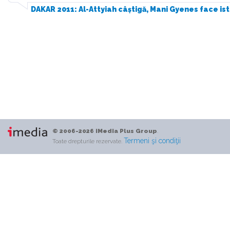
DAKAR 2011: Al-Attyiah câștigă, Mani Gyenes face i
© 2006-2026 iMedia Plus Group
.
Termeni şi condiţii
Toate drepturile rezervate.