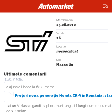
×
Membru din
25.06.2010
Varsta
26
Locatie
nespecificat
Sex
Masculin
Ultimele comentarii
1181 in total
a ajuns o Honda la 60k...mama
Prețuri noua generație Honda CR-V în România: star
pai un V klass e gandit si pt drumuri lungi si f lungi, cum dracu mai
de 3-400km