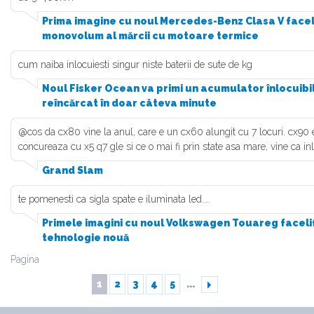
Prima imagine cu noul Mercedes-Benz Clasa V faceli
monovolum al mărcii cu motoare termice
cum naiba inlocuiesti singur niste baterii de sute de kg
Noul Fisker Ocean va primi un acumulator înlocuibil.
reîncărcat în doar câteva minute
@cos da cx80 vine la anul, care e un cx60 alungit cu 7 locuri. cx90 
concureaza cu x5 q7 gle si ce o mai fi prin state asa mare, vine ca inlo
Grand Slam
te pomenesti ca sigla spate e iluminata led....
Primele imagini cu noul Volkswagen Touareg facelift
tehnologie nouă
Pagina
1
2
3
4
5
...