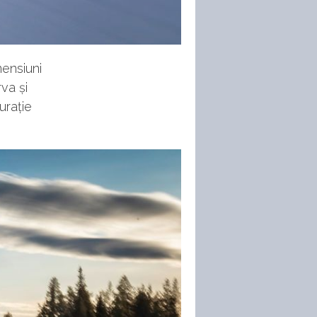
mensiuni
va și
urație