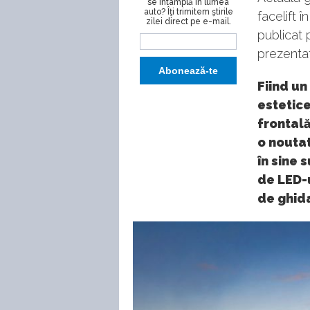
se întâmplă în lumea
auto? Îţi trimitem ştirile
facelift 
zilei direct pe e-mail.
publicat 
prezentat 
Fiind un
estetice
frontală
o noutat
în sine 
de LED-u
de ghida