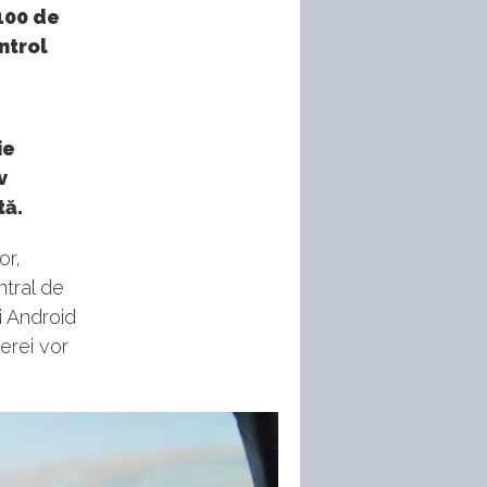
100 de
ntrol
ie
v
tă.
or,
ntral de
i Android
erei vor