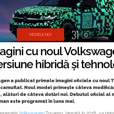
31
MODELE NOI
agini cu noul Volkswa
Versiune hibridă și tehn
gen a publicat primele imagini oficiale cu noul 
t camuflat. Noul model primește câteva modifică
, alături de câteva dotări noi. Debutul oficial al 
man este programat în luna mai.
generație
Volkswagen
Touareg, lansată în 2018, va prim