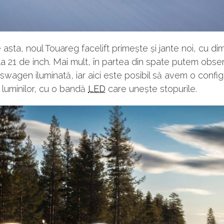
e asta, noul Touareg facelift primește și jante noi, cu di
a 21 de inch. Mai mult, în partea din spate putem obser
kswagen iluminată, iar aici este posibil să avem o config
a luminilor, cu o bandă
LED
care unește stopurile.