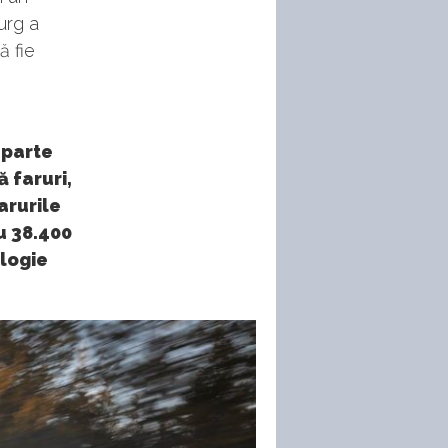
urg a
ă fie
 parte
 faruri,
arurile
u 38.400
ologie