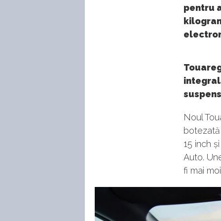
pentru 
kilogra
electroni
Touareg 
integral
suspensi
Noul Toua
botezată 
15 inch ș
Auto. Une
fi mai moi