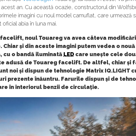
în acest an. Cu această ocazie, constructorul din Wolfsb
primele imagini cu noul model camuflat, care urmează s
oficial abia în luna mai.
 facelift, noul Touareg va avea câteva modificări
. Chiar și din aceste imagini putem vedea o nouă
, cu o bandă iluminată
LED
care unește cele două
e adusă de Touareg facelift. De altfel, chiar și f
sunt noi și dispun de tehnologie Matrix IQ.LIGHT c
ri prezente înăuntru. Farurile dispun și de tehn
re în interiorul benzii de circulație.