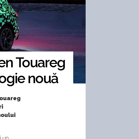
gen Touareg
ologie nouă
Touareg
ri
noului
i un