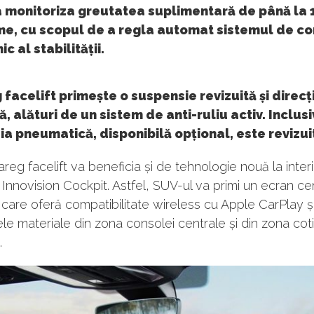
a monitoriza greutatea suplimentară de până la 
me, cu scopul de a regla automat sistemul de co
c al stabilității.
facelift primește o suspensie revizuită și direcț
ă, alături de un sistem de anti-ruliu activ. Inclusi
a pneumatică, disponibilă opțional, este revizui
reg facelift va beneficia și de tehnologie nouă la interi
Innovision Cockpit. Astfel, SUV-ul va primi un ecran ce
i care oferă compatibilitate wireless cu Apple CarPlay ș
le materiale din zona consolei centrale și din zona coti
.