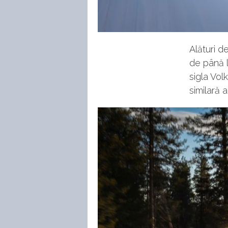
Alături d
de până l
sigla Vol
similară 