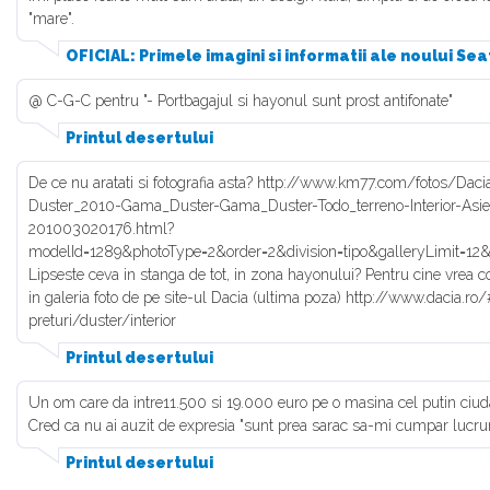
"mare".
OFICIAL: Primele imagini si informatii ale noului Se
@ C-G-C pentru "- Portbagajul si hayonul sunt prost antifonate"
Printul desertului
De ce nu aratati si fotografia asta? http://www.km77.com/fotos/Da
Duster_2010-Gama_Duster-Gama_Duster-Todo_terreno-Interior-Asie
201003020176.html?
modelId=1289&photoType=2&order=2&division=tipo&galleryLimit=12
Lipseste ceva in stanga de tot, in zona hayonului? Pentru cine vrea cot
in galeria foto de pe site-ul Dacia (ultima poza) http://www.dacia.r
preturi/duster/interior
Printul desertului
Un om care da intre11.500 si 19.000 euro pe o masina cel putin ciud
Cred ca nu ai auzit de expresia "sunt prea sarac sa-mi cumpar lucruri
Printul desertului