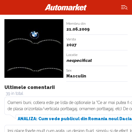
×
Membru din
21.06.2009
Varsta
2027
Locatie
nespecificat
Sex
Masculin
Ultimele comentarii
39 in total
Oameni buni, cotiera este pe lista de optionale la "Ce ar mai putea fi de
de plasa orizontala/verticala portbagaj, ornamen portbagaj, etc) De c
ANALIZA: Cum vede publicul din Romania noul Dacia
Imi place foarte mult cum arata, un design fluid, simplu si de efect. I