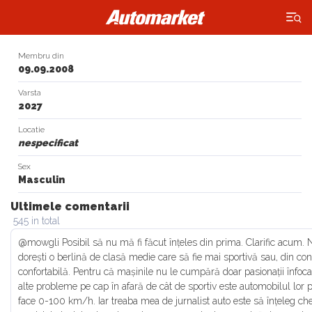
×
Membru din
09.09.2008
Varsta
2027
Locatie
nespecificat
Sex
Masculin
Ultimele comentarii
545 in total
@mowgli Posibil să nu mă fi făcut înțeles din prima. Clarific acum. 
dorești o berlină de clasă medie care să fie mai sportivă sau, din con
confortabilă. Pentru că mașinile nu le cumpără doar pasionații înfocaț
alte probleme pe cap în afară de cât de sportiv este automobilul lor p
face 0-100 km/h. Iar treaba mea de jurnalist auto este să înțeleg che