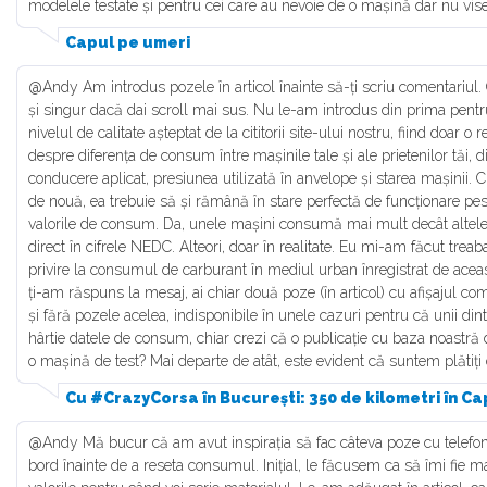
modelele testate și pentru cei care au nevoie de o mașină dar nu vis
Capul pe umeri
@Andy Am introdus pozele în articol înainte să-ți scriu comentariul. 
și singur dacă dai scroll mai sus. Nu le-am introdus din prima pentr
nivelul de calitate așteptat de la cititorii site-ului nostru, fiind doar o 
despre diferența de consum între mașinile tale și ale prietenilor tăi, di
conducere aplicat, presiunea utilizată în anvelope și starea mașinii.
de nouă, ea trebuie să și rămână în stare perfectă de funcționare pes
valorile de consum. Da, unele mașini consumă mai mult decât altele.
direct în cifrele NEDC. Alteori, doar în realitate. Eu mi-am făcut trea
privire la consumul de carburant în mediul urban înregistrat de ace
ți-am răspuns la mesaj, ai chiar două poze (în articol) cu afișajul co
și fără pozele acelea, indisponibile în unele cazuri pentru că unii dint
hârtie datele de consum, chiar crezi că o publicație cu baza noastră d
o mașină de test? Mai departe de atât, este evident că suntem plătiți 
Cu #CrazyCorsa în București: 350 de kilometri în Ca
@Andy Mă bucur că am avut inspirația să fac câteva poze cu telefon
bord înainte de a reseta consumul. Inițial, le făcusem ca să îmi fie m