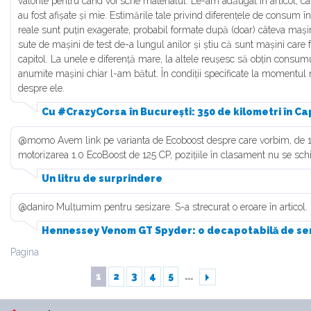
valorile pentru când voi scrie materialul. Le-am adăugat în articol, ca
au fost afișate și mie. Estimările tale privind diferențele de consum î
reale sunt puțin exagerate, probabil formate după (doar) câteva maș
sute de mașini de test de-a lungul anilor și știu că sunt mașini care 
capitol. La unele e diferență mare, la altele reușesc să obțin consumu
anumite mașini chiar l-am bătut. În condiții specificate la momentul r
despre ele.
Cu #CrazyCorsa în București: 350 de kilometri în Ca
@momo Avem link pe varianta de Ecoboost despre care vorbim, de 1
motorizarea 1.0 EcoBoost de 125 CP, pozițiile în clasament nu se sc
Un litru de surprindere
@daniro Mulțumim pentru sesizare. S-a strecurat o eroare în articol.
Hennessey Venom GT Spyder: o decapotabilă de ser
Pagina
1
2
3
4
5
...