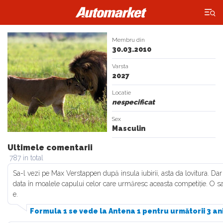
×
Membru din
30.03.2010
Varsta
2027
Locatie
nespecificat
Sex
Masculin
Ultimele comentarii
787 in total
Sa-l vezi pe Max Verstappen după insula iubirii, asta da lovitura. Dar
data în moalele capului celor care urmăresc aceasta competiție. O sa
e.
Formula 1 se vede la Antena 1 pentru următorii 3 an