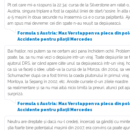
Pt cel care mi-a răspuns la 22:34: cursa de la Silverstone am ratat-o
Austria, singura triplare a fost la capătul liniei de start/sosire. În alt
4-5 mașini în doua secunde nu înseamnă că e o cursa palpitantă. A
am spus mai devreme: cei din spate n-au reușit sa depășească.
Formula 1 Austria: Max Verstappen va pleca din pole
Accidente pentru piloții Mercedes
Bai fraților, noi putem sa ne certam aici pana închidem ochii. Proble
poate, ba, sa nu mai vezi o depășire intr-un viraj. Toate depășirile se f
ajutorul DRS, iar când apare câte unul sa depășească intr-un viraj, ho
ca să va faceți o idee, uitati-va la cursă de la Monza, din 2004, sa v
Schumacher după ce a fost trimis la coada plutonului în primul viraj. 
Montoya, la Sepang în 2002, etc. Anoste cursele d-un zilele noastre. A
sa realimentare și sa nu mai aibă nicio limită la pneuri, atunci pot apă
surpriză.
Formula 1 Austria: Max Verstappen va pleca din pole
Accidente pentru piloții Mercedes
Neutru are dreptate și dacă nu-l credeți, încercați sa gândiți cu min
știa foarte bine potențialul mașinii din 2007, era convins ca poate ajun