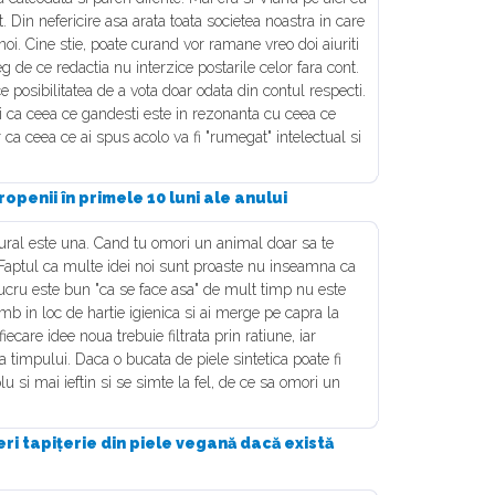
 Din nefericire asa arata toata societea noastra in care
i. Cine stie, poate curand vor ramane vreo doi aiuriti
leg de ce redactia nu interzice postarile celor fara cont.
posibilitatea de a vota doar odata din contul respecti.
i ca ceea ce gandesti este in rezonanta cu ceea ce
ca ceea ce ai spus acolo va fi "rumegat" intelectual si
openii în primele 10 luni ale anului
ral este una. Cand tu omori un animal doar sa te
 Faptul ca multe idei noi sunt proaste nu inseamna ca
ucru este bun "ca se face asa" de mult timp nu este
b in loc de hartie igienica si ai merge pe capra la
fiecare idee noua trebuie filtrata prin ratiune, iar
a timpului. Daca o bucata de piele sintetica poate fi
 si mai ieftin si se simte la fel, de ce sa omori un
ri tapițerie din piele vegană dacă există