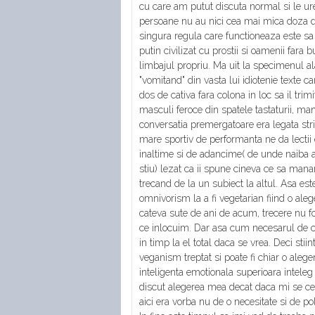
cu care am putut discuta normal si le ur
persoane nu au nici cea mai mica doza de
singura regula care functioneaza este sa fi
putin civilizat cu prostii si oamenii fara
limbajul propriu. Ma uit la specimenul ala
"vomitand" din vasta lui idiotenie texte c
dos de cativa fara colona in loc sa il trimi
masculi feroce din spatele tastaturii, m
conversatia premergatoare era legata stric
mare sportiv de performanta ne da lectii d
inaltime si de adancime( de unde naiba a
stiu) lezat ca ii spune cineva ce sa manan
trecand de la un subiect la altul. Asa es
omnivorism la a fi vegetarian fiind o aleg
cateva sute de ani de acum, trecere nu fo
ce inlocuim. Dar asa cum necesarul de c
in timp la el total daca se vrea. Deci stii
veganism treptat si poate fi chiar o aleg
inteligenta emotionala superioara inteleg
discut alegerea mea decat daca mi se cer
aici era vorba nu de o necesitate si de pol