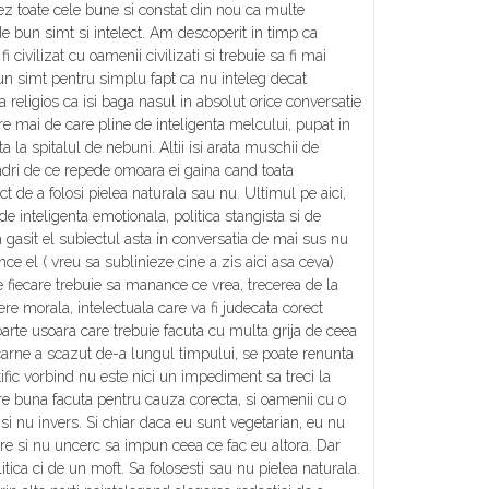
ez toate cele bune si constat din nou ca multe
 bun simt si intelect. Am descoperit in timp ca
 civilizat cu oamenii civilizati si trebuie sa fi mai
 bun simt pentru simplu fapt ca nu inteleg decat
 religios ca isi baga nasul in absolut orice conversatie
are mai de care pline de inteligenta melcului, pupat in
ta la spitalul de nebuni. Altii isi arata muschii de
andri de ce repede omoara ei gaina cand toata
t de a folosi pielea naturala sau nu. Ultimul pe aici,
e inteligenta emotionala, politica stangista si de
 gasit el subiectul asta in conversatia de mai sus nu
ce el ( vreu sa sublinieze cine a zis aici asa ceva)
te fiecare trebuie sa manance ce vrea, trecerea de la
ere morala, intelectuala care va fi judecata corect
arte usoara care trebuie facuta cu multa grija de ceea
arne a scazut de-a lungul timpului, se poate renunta
ntific vorbind nu este nici un impediment sa treci la
ere buna facuta pentru cauza corecta, si oamenii cu o
 si nu invers. Si chiar daca eu sunt vegetarian, eu nu
e si nu uncerc sa impun ceea ce fac eu altora. Dar
itica ci de un moft. Sa folosesti sau nu pielea naturala.