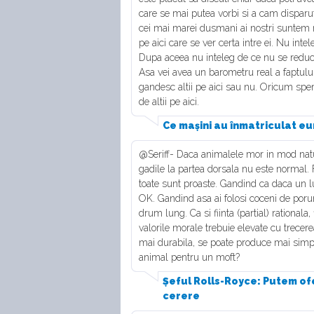
care se mai putea vorbi si a cam disparut.
cei mai marei dusmani ai nostri suntem no
pe aici care se ver certa intre ei. Nu inte
Dupa aceea nu inteleg de ce nu se reduce 
Asa vei avea un barometru real a faptulu
gandesc altii pe aici sau nu. Oricum sper 
de altii pe aici.
Ce mașini au înmatriculat eur
@Seriff- Daca animalele mor in mod natu
gadile la partea dorsala nu este normal.
toate sunt proaste. Gandind ca daca un l
OK. Gandind asa ai folosi coceni de porum
drum lung. Ca si fiinta (partial) rationala, 
valorile morale trebuie elevate cu trecere
mai durabila, se poate produce mai simplu
animal pentru un moft?
Șeful Rolls-Royce: Putem ofe
cerere