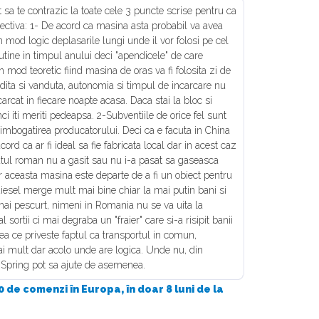
sa te contrazic la toate cele 3 puncte scrise pentru ca
pectiva: 1- De acord ca masina asta probabil va avea
n mod logic deplasarile lungi unde il vor folosi pe cel
utine in timpul anului deci "apendicele" de care
in mod teoretic fiind masina de oras va fi folosita zi de
andita si vanduta, autonomia si timpul de incarcare nu
carcat in fiecare noapte acasa. Daca stai la bloc si
i iti meriti pedeapsa. 2-Subventiile de orice fel sunt
imbogatirea producatorului. Deci ca e facuta in China
ord ca ar fi ideal sa fie fabricata local dar in acest caz
tatul roman nu a gasit sau nu i-a pasat sa gaseasca
ar aceasta masina este departe de a fi un obiect pentru
 diesel merge mult mai bine chiar la mai putin bani si
mai pescurt, nimeni in Romania nu se va uita la
l sortii ci mai degraba un "fraier" care si-a risipit banii
ea ce priveste faptul ca transportul in comun,
ai mult dar acolo unde are logica. Unde nu, din
Spring pot sa ajute de asemenea.
 de comenzi în Europa, în doar 8 luni de la