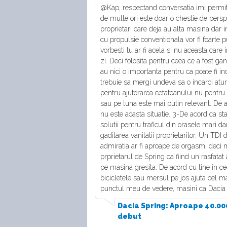
@Kap, respectand conversatia imi permit 
de multe ori este doar o chestie de pers
proprietari care deja au alta masina dar i
cu propulsie conventionala vor fi foarte p
vorbesti tu ar fi acela si nu aceasta care 
zi. Deci folosita pentru ceea ce a fost g
au nici o importanta pentru ca poate fi in
trebuie sa mergi undeva sa o incarci atunc
pentru ajutorarea cetateanului nu pentru 
sau pe luna este mai putin relevant. De ac
nu este acasta situatie. 3-De acord ca s
solutii pentru traficul din orasele mari d
gadilarea vanitatii proprietarilor. Un TDI
admiratia ar fi aproape de orgasm, deci 
prprietarul de Spring ca fiind un rasfatat a
pe masina gresita. De acord cu tine in ce
bicicletele sau mersul pe jos ajuta cel m
punctul meu de vedere, masini ca Dacia 
Dacia Spring: Aproape 40.000
debut