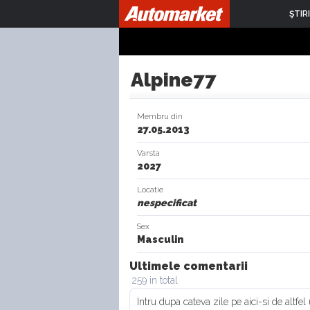
ŞTIRI
Alpine77
Membru din
27.05.2013
Varsta
2027
Locatie
nespecificat
Sex
Masculin
Ultimele comentarii
259 in total
Intru dupa cateva zile pe aici-si de altfel