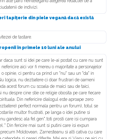
rin alte parti neintelegand alegerea redactiei de a
udatenii de indivizi.
ri tapițerie din piele vegană dacă există
itezei de tastare.
openii în primele 10 luni ale anului
 daca sunt si idei pe care le-ai postat cu care nu sunt
nefericire aici vor fi mereu o majoritate a personajelor
 o opinie, ci pentru ca prind un "nu" sau un "da" in
Nu logica, nu dezbatere ci doar frustrari de oameni
nda acest forum cu scoala de maici sau de taici,
 nu despre cine stie ce religie obosita pe care fiecare
spirituala. Din nefericire dialogul este aproape zero
ezbatere) perfect normala pentru un forum), totul se
ostarile multor frustrati, pe langa o idei putine si
nu gandesc ala fel gen"..toti prosti care isi cumpara
sel.." Din fericire mai sunt si putini care isi expun
ice precum Moldovean, Zarnesteanu si alti cativa cu care
 cateodata si pareri diferite. Mai era si Vianu pe aici cu