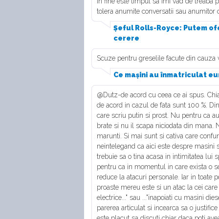
In fine este timpul sa imi vad de treaba p
tolera anumite conversatii sau anumitor ci
Șeful Rolls-Royce: Putem ofe
cerere
Scuze pentru greselile facute din cauza v
Ce mașini au înmatriculat eur
@Dutz-de acord cu ceea ce ai spus. Chiar
de acord in cazul de fata sunt 100 %. Din 
care scriu putin si prost. Nu pentru ca au
brate si nu il scapa niciodata din mana. 
marunti. Si mai sunt si cativa care confu
neintelegand ca aici este despre masini si
trebuie sa o tina acasa in intimitatea lui 
pentru ca in momentul in care exista o s
reduce la atacuri personale. Iar in toate p
proaste mereu este si un atac la cei care 
electrice..." sau ..."inapoiati cu masini die
parerea articulat si incearca sa o justif
este placut sa discuti chiar daca poti avea