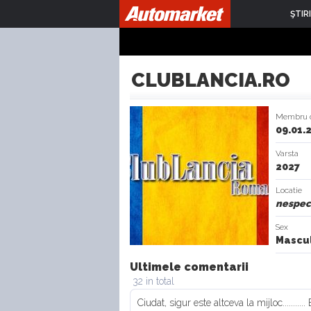
ŞTIRI
CLUBLANCIA.RO
Membru 
09.01.
Varsta
2027
Locatie
nespeci
Sex
Mascul
Ultimele comentarii
32 in total
Ciudat, sigur este altceva la mijloc.......