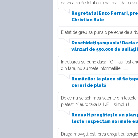
ca vrea sa fie totul cat mai real, dar ceva 
Regretatul Enzo Ferrari, pre
Christian Bale
E atat de greu sa puna o pereche de airbag-
Deschideţi şampania! Dacia r
vânzări de 550.000 de unităţi 
Intrebarea se pune daca TOTI au fost anun
din tara, nu au toate informatiile..............
Românilor le place să fie ţep
cereri de plată
De ce nu se schimba valorile din testele 
platesti Y euro taxa la UE.... simplu !
Renault pregăteşte un plan p
teste respectăm normele e
Draga mowgli, esti prea dragut cu sergio