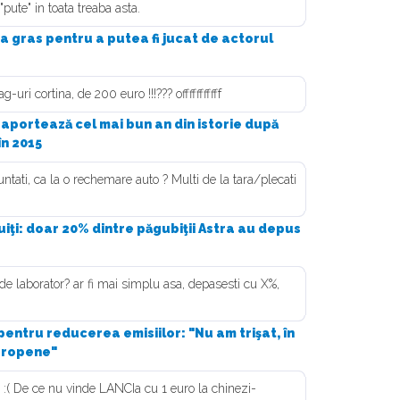
"pute" in toata treaba asta.
a gras pentru a putea fi jucat de actorul
uri cortina, de 200 euro !!!??? offfffffffff
aportează cel mai bun an din istorie după
în 2015
tati, ca la o rechemare auto ? Multi de la tara/plecati
uiţi: doar 20% dintre păgubiţii Astra au depus
de laborator? ar fi mai simplu asa, depasesti cu X%,
entru reducerea emisiilor: "Nu am trişat, în
uropene"
 :( De ce nu vinde LANCIa cu 1 euro la chinezi-