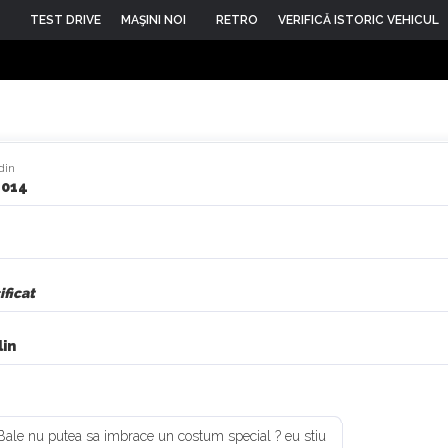
TEST DRIVE
MAŞINI NOI
RETRO
VERIFICĂ ISTORIC VEHICUL
din
2014
ficat
in
.... Bale nu putea sa imbrace un costum special ? eu stiu