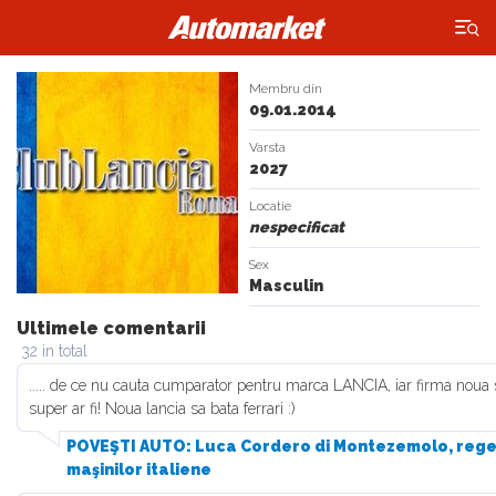
×
Membru din
09.01.2014
Varsta
2027
Locatie
nespecificat
Sex
Masculin
Ultimele comentarii
32 in total
..... de ce nu cauta cumparator pentru marca LANCIA, iar firma noua 
super ar fi! Noua lancia sa bata ferrari :)
POVEŞTI AUTO: Luca Cordero di Montezemolo, rege
maşinilor italiene