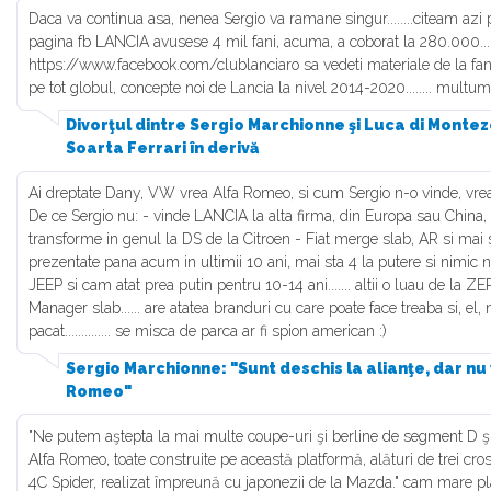
Daca va continua asa, nenea Sergio va ramane singur........citeam azi 
pagina fb LANCIA avusese 4 mil fani, acuma, a coborat la 280.000......
https://www.facebook.com/clublanciaro sa vedeti materiale de la fani 
pe tot globul, concepte noi de Lancia la nivel 2014-2020........ multu
Divorţul dintre Sergio Marchionne şi Luca di Monte
Soarta Ferrari în derivă
Ai dreptate Dany, VW vrea Alfa Romeo, si cum Sergio n-o vinde, vrea
De ce Sergio nu: - vinde LANCIA la alta firma, din Europa sau China,
transforme in genul la DS de la Citroen - Fiat merge slab, AR si mai 
prezentate pana acum in ultimii 10 ani, mai sta 4 la putere si nimic no
JEEP si cam atat prea putin pentru 10-14 ani....... altii o luau de la ZE
Manager slab...... are atatea branduri cu care poate face treaba si, el, nim
pacat.............. se misca de parca ar fi spion american :)
Sergio Marchionne: "Sunt deschis la alianţe, dar nu
Romeo"
"Ne putem aştepta la mai multe coupe-uri şi berline de segment D ş
Alfa Romeo, toate construite pe această platformă, alături de trei cros
4C Spider, realizat împreună cu japonezii de la Mazda." cam mare pla