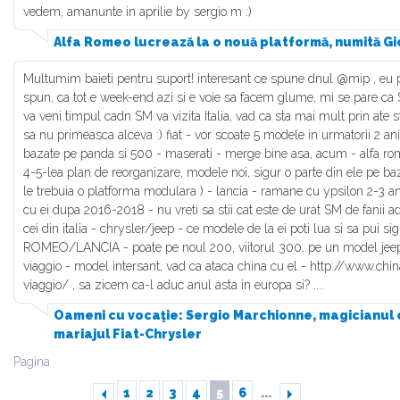
vedem, amanunte in aprilie by sergio m :)
Alfa Romeo lucrează la o nouă platformă, numită Gi
Multumim baieti pentru suport! interesant ce spune dnul @mip , eu po
spun, ca tot e week-end azi si e voie sa facem glume, mi se pare ca 
va veni timpul cadn SM va vizita Italia, vad ca sta mai mult prin ate sta
sa nu primeasca alceva :) fiat - vor scoate 5 modele in urmatorii 2 ani
bazate pe panda si 500 - maserati - merge bine asa, acum - alfa rome
4-5-lea plan de reorganizare, modele noi, sigur o parte din ele pe baz
le trebuia o platforma modulara ) - lancia - ramane cu ypsilon 2-3 ani
cu ei dupa 2016-2018 - nu vreti sa stii cat este de urat SM de fanii a
cei din italia - chrysler/jeep - ce modele de la ei poti lua si sa pui s
ROMEO/LANCIA - poate pe noul 200, viitorul 300, pe un model jeep, 
viaggio - model intersant, vad ca ataca china cu el - http://www.chi
viaggio/ , sa zicem ca-l aduc anul asta in europa si? ....
Oameni cu vocaţie: Sergio Marchionne, magicianul 
mariajul Fiat-Chrysler
Pagina
1
2
3
4
5
6
...