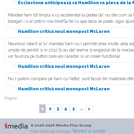
Ecclestone anticipează că Hamilton va pleca de la 
Mandea ham tot timpul e cu acceleratia la podea da' nu stie cum sa 
tobogan i s-ar potrivi mai bine!Sa fie cu apa daca se poate, sigur ajung
Hamilton critică noul monopost McLaren
Neuronul ratacit al lu' mandea ham nu-i permite prea multe, abia as
umple de penibil si in 2012.Si-au dat seama si englezoii de la meclad
vor favoriza pe button care are caracter si un creier functional.
Hamilton critică noul monopost McLaren
Nu-l putem compara pe ham cu Vettel, sunt facuti din materiale difer
Hamilton critică noul monopost McLaren
Pagina
1
2
3
4
5
...
© 2006-2026 iMedia Plus Group
.
Termeni şi condiţii
Toate drepturile rezervate.