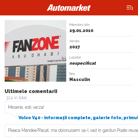
×
Membru din
29.01.2010
Varsta
2027
Locatie
nespecificat
Sex
Masculin
Ultimele comentarii
324 in total
Meserie, esti varza!
Volvo V40 - informaţii complete, galerie foto, primu
Pleaca Mandea?Pacat, ma obisnuisem sa-l vad in garduri.Poate reuse