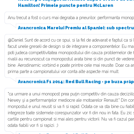
Hamilton! Primele puncte pentru McLaren
Anu trecut a fost o curs mai degraba a pneurilor, performanta monopos
Avancronica Marelui Premiu al Spaniei: sub spectrul
@Daniel Sunt de acord cu ce spui, si la fel de adevarat e faptul ca 
facut unele greseli de design si de integrare a componentelor. Eu ma
poti judeca competitivitatea monopostului din cauza problemelor de fia
rivalii au recunoscut ca monopostul arata bine si din punct de vedere 
bine. Aerodinamic vorbind e poate printre cele mai reusite. Doar ca an
prima parte a campionatului vor conta alte aspecte mai mult.
Avancronică F1 2014: Red Bull Racing - pe buza prăp
"ca urmare a unui monopost prea puţin competitiv din cauza deciziilo
Newey şi a performanţelor mediocre ale motoarelor Renault." Din con
monpostul e unul reusit si va fi si rapid. Odata ce va sta bine cu fiabil
integreze toate sistemele corespunzator vor fi din nou in fata. Eu zic s
cartile pentru campionat si mai ales pentru victorii. Nu va fi cazul p
odata fiabili vor fi si rapizi. ;)