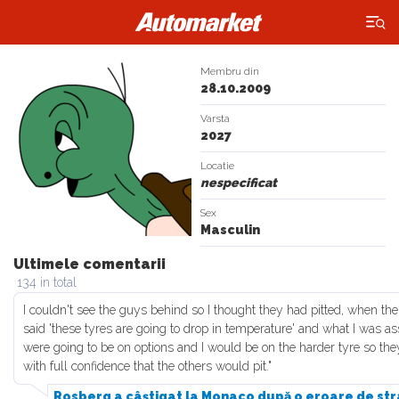
×
Membru din
28.10.2009
Varsta
2027
Locatie
nespecificat
Sex
Masculin
Ultimele comentarii
134 in total
I couldn't see the guys behind so I thought they had pitted, when the 
said 'these tyres are going to drop in temperature' and what I was
were going to be on options and I would be on the harder tyre so they 
with full confidence that the others would pit."
Rosberg a câştigat la Monaco după o eroare de st