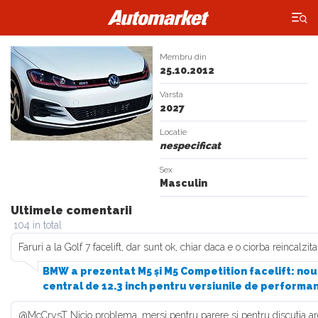
×
Membru din
25.10.2012
Varsta
2027
Locatie
nespecificat
Sex
Masculin
Ultimele comentarii
104 in total
Faruri a la Golf 7 facelift, dar sunt ok, chiar daca e o ciorba reincalzita
BMW a prezentat M5 și M5 Competition facelift: nout
central de 12.3 inch pentru versiunile de performa
@McCrysT Nicio problema, mersi pentru parere si pentru discutia arg