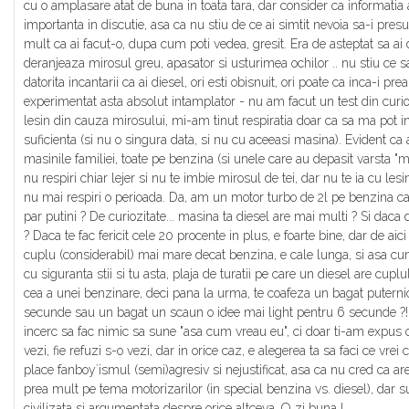
cu o amplasare atat de buna in toata tara, dar consider ca informatia 
importanta in discutie, asa ca nu stiu de ce ai simtit nevoia sa-i presu
mult ca ai facut-o, dupa cum poti vedea, gresit. Era de asteptat sa ai d
deranjeaza mirosul greu, apasator si usturimea ochilor .. nu stiu ce sa
datorita incantarii ca ai diesel, ori esti obisnuit, ori poate ca inca-i p
experimentat asta absolut intamplator - nu am facut un test din curioz
lesin din cauza mirosului, mi-am tinut respiratia doar ca sa ma pot in
suficienta (si nu o singura data, si nu cu aceeasi masina). Evident ca 
masinile familiei, toate pe benzina (si unele care au depasit varsta "maj
nu respiri chiar lejer si nu te imbie mirosul de tei, dar nu te ia cu lesi
nu mai respiri o perioada. Da, am un motor turbo de 2l pe benzina ca
par putini ? De curiozitate... masina ta diesel are mai multi ? Si dac
? Daca te fac fericit cele 20 procente in plus, e foarte bine, dar de ai
cuplu (considerabil) mai mare decat benzina, e cale lunga, si asa cum
cu siguranta stii si tu asta, plaja de turatii pe care un diesel are cu
cea a unei benzinare, deci pana la urma, te coafeza un bagat puterni
secunde sau un bagat un scaun o idee mai light pentru 6 secunde ?! I
incerc sa fac nimic sa sune "asa cum vreau eu", ci doar ti-am expus o 
vezi, fie refuzi s-o vezi, dar in orice caz, e alegerea ta sa faci ce vrei
place fanboy`ismul (semi)agresiv si nejustificat, asa ca nu cred ca a
prea mult pe tema motorizarilor (in special benzina vs. diesel), dar s
civilizata si argumentata despre orice altceva. O zi buna !