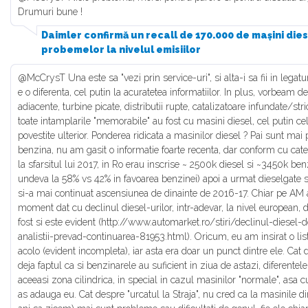
Drumuri bune !
Daimler confirmă un recall de 170.000 de mașini die
probemelor la nivelul emisiilor
@McCrysT Una este sa "vezi prin service-uri", si alta-i sa fii in legatu
e o diferenta, cel putin la acuratetea informatiilor. In plus, vorbeam
adiacente, turbine picate, distributii rupte, catalizatoare infundate/stri
toate intamplarile "memorabile" au fost cu masini diesel, cel putin cel
povestite ulterior. Ponderea ridicata a masinilor diesel ? Pai sunt mai
benzina, nu am gasit o informatie foarte recenta, dar conform cu cat
la sfarsitul lui 2017, in Ro erau inscrise ~ 2500k diesel si ~3450k b
undeva la 58% vs 42% in favoarea benzinei) apoi a urmat dieselgate si
si-a mai continuat ascensiunea de dinainte de 2016-17. Chiar pe AM a 
moment dat cu declinul diesel-urilor, intr-adevar, la nivel european, d
fost si este evident (http://www.automarket.ro/stiri/declinul-diesel
analistii-prevad-continuarea-81953.html). Oricum, eu am insirat o lis
acolo (evident incompleta), iar asta era doar un punct dintre ele. Cat
deja faptul ca si benzinarele au suficient in ziua de astazi, diferentele 
aceeasi zona cilindrica, in special in cazul masinilor "normale", asa 
as adauga eu. Cat despre "urcatul la Straja", nu cred ca la masinile di