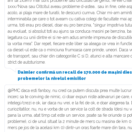
ani sa zicem) mai sunt probleme sau dificultati de genul, fie ele chia
1xxx/Nova sau Oltcitul aveau probleme d-astea.. sau in fine, cele asp
acolo, ai plaja mare de turatii, te descurci cumva. Chiar mi-am aminti
interminabila pe care o tot aveam cu cativa colegi de facultate mai apr
urma, toti erau pro diesel, doar eu pro benzina, "singur impotriva tuturo
au evoluat, si absolut toti au ajuns sa conduca masini pe benzina, ba
legatura cu unii dintre ei si ne-am adus aminte impreuna de discutii
la vorba mea". Dar repet, fiecare este liber sa aleaga ce vrea in functie
ca diesel-ul este ca o minciuna frumoasa care prinde, uneori. Daca 
de transport, sau chiar din cateogoriile C si D, atunci e alta mancare 
strict de autoturisme.
Daimler confirmă un recall de 170.000 de mașini die
probemelor la nivelul emisiilor
@PMC daca esti fanboy, nu cred ca putem discuta prea multe lucruri
incerc sa te conving de nimic, ci doar expun niste adevaruri pe care, 
intelegi/crezi e ok, iar daca nu vrei, e la fel de ok, e doar alegerea ta.
curiozitatilor, nu, nu e vorba de un service la colt de strada (desi nu
pana la urma, atat timp cat este un service, poate sa fie oriunde si po
probleme), ci de unul situat la 2 minute de mers cu masina de km 0 
mers pe jos de la acelasi km 0) dintr-un oras foarte mare din tara, n