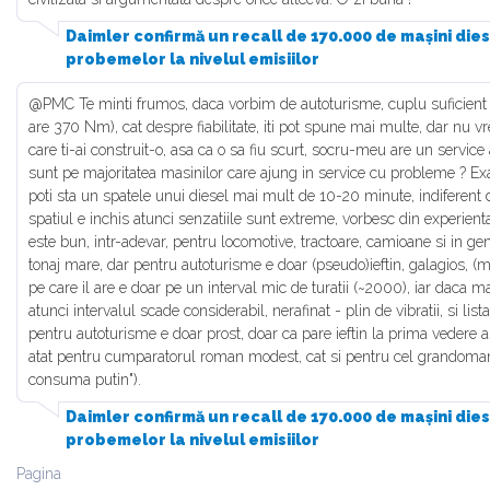
Daimler confirmă un recall de 170.000 de mașini die
probemelor la nivelul emisiilor
@PMC Te minti frumos, daca vorbim de autoturisme, cuplu suficient 
are 370 Nm), cat despre fiabilitate, iti pot spune mai multe, dar nu v
care ti-ai construit-o, asa ca o sa fiu scurt, socru-meu are un service
sunt pe majoritatea masinilor care ajung in service cu probleme ? Exa
poti sta un spatele unui diesel mai mult de 10-20 minute, indiferent de
spatiul e inchis atunci senzatiile sunt extreme, vorbesc din experienta
este bun, intr-adevar, pentru locomotive, tractoare, camioane si in ge
tonaj mare, dar pentru autoturisme e doar (pseudo)ieftin, galagios, (
pe care il are e doar pe un interval mic de turatii (~2000), iar daca ma
atunci intervalul scade considerabil, nerafinat - plin de vibratii, si lis
pentru autoturisme e doar prost, doar ca pare ieftin la prima vedere 
atat pentru cumparatorul roman modest, cat si pentru cel grandoman 
consuma putin").
Daimler confirmă un recall de 170.000 de mașini die
probemelor la nivelul emisiilor
Pagina