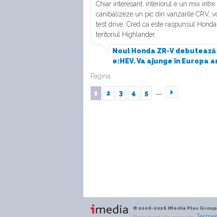
Chiar interesant, interiorul e un mix int
canibalizeze un pic din vanzarile CRV, v
test drive. Cred ca este raspunsul Hond
teritoriul Highlander.
Noul Honda ZR-V debutează în
e:HEV. Va ajunge în Europa an
Pagina
...
1
2
3
4
5
© 2006-2026 iMedia Plus Group
Termeni