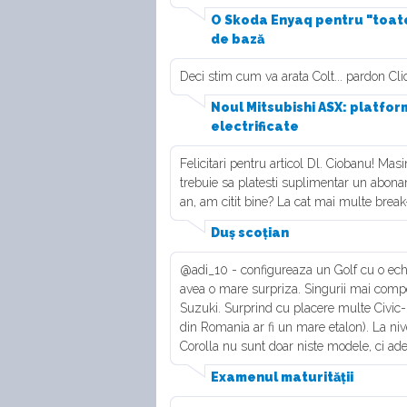
O Skoda Enyaq pentru "toate
de bază
Deci stim cum va arata Colt... pardon Cli
Noul Mitsubishi ASX: platfor
electrificate
Felicitari pentru articol Dl. Ciobanu! Mas
trebuie sa platesti suplimentar un abon
an, am citit bine? La cat mai multe break-
Duș scoțian
@adi_10 - configureaza un Golf cu o echip
avea o mare surpriza. Singurii mai compe
Suzuki. Surprind cu placere multe Civic-ur
din Romania ar fi un mare etalon). La nive
Corolla nu sunt doar niste modele, ci adeva
Examenul maturității