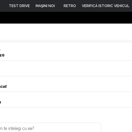
TEST DRIVE
MAŞINI NOI
RETRO
VERIFICĂ ISTORIC VEHICUL
n
20
icat
n
um te intelegi cu ea?