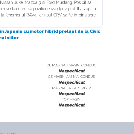
re Nissan Juke, Mazda 3 si Ford Mustang. Posibil sa
om vedea cum se pozitioneaza dpdv pret. Il astept la
a la fenomenul RAV4, iar noul CRV sa fie impins spre
 Japonia cu motor hibrid preluat de la Civic
ul viitor
CE MASINA /MASINI CONDUC
Nespecificat
CE MASINI AM MAI CONDUS
Nespecificat
MASINA LA CARE VISEZ
Nespecificat
TOP MASINI
Nespecificat
.
 şi condiţii