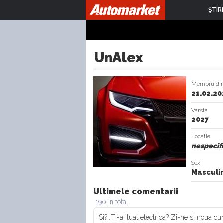
ŞTIRI
UnAlex
Membru di
21.02.20
Varsta
2027
Locatie
nespecif
Sex
Masculi
Ultimele comentarii
190 in total
Si?...Ti-ai luat electrica? Zi-ne si noua c