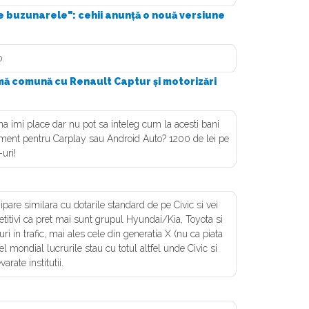
 buzunarele": cehii anunță o nouă versiune
o.
mă comună cu Renault Captur și motorizări
ina imi place dar nu pot sa inteleg cum la acesti bani
ament pentru Carplay sau Android Auto? 1200 de lei pe
uri!
are similara cu dotarile standard de pe Civic si vei
titivi ca pret mai sunt grupul Hyundai/Kia, Toyota si
i in trafic, mai ales cele din generatia X (nu ca piata
l mondial lucrurile stau cu totul altfel unde Civic si
rate institutii.