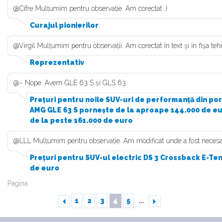
@Cifre Mulțumim pentru observație. Am corectat :)
Curajul pionierilor
@Virgil Mulțumim pentru observații. Am corectat în text și în fișa tehn
Reprezentativ
@~ Nope. Avem GLE 63 S și GLS 63.
Prețuri pentru noile SUV-uri de performanță din po
AMG GLE 63 S pornește de la aproape 144.000 de eur
de la peste 161.000 de euro
@LLL Mulțumim pentru observație. Am modificat unde a fost neces
Prețuri pentru SUV-ul electric DS 3 Crossback E-Ten
de euro
Pagina
1
2
3
4
5
...