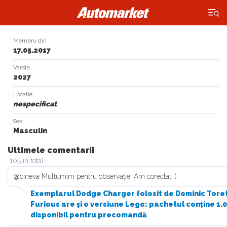
×
Membru din
17.05.2017
Varsta
2027
Locatie
nespecificat
Sex
Masculin
Ultimele comentarii
105 in total
@cineva Mulțumim pentru observație. Am corectat :)
Exemplarul Dodge Charger folosit de Dominic Torett
Furious are și o versiune Lego: pachetul conține 1.0
disponibil pentru precomandă