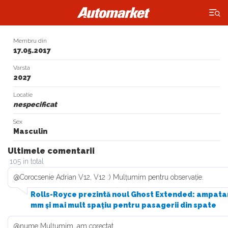
×
Membru din
17.05.2017
Varsta
2027
Locatie
nespecificat
Sex
Masculin
Ultimele comentarii
105 in total
@Corocsenie Adrian V12, V12 :) Mulțumim pentru observație.
Rolls-Royce prezintă noul Ghost Extended: ampata
mm și mai mult spațiu pentru pasagerii din spate
@nume Mulțumim, am corectat.