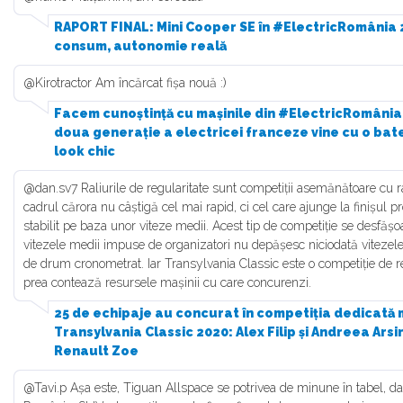
RAPORT FINAL: Mini Cooper SE în #ElectricRomânia 
consum, autonomie reală
@Kirotractor Am încărcat fișa nouă :)
Facem cunoștință cu mașinile din #ElectricRomânia 
doua generație a electricei franceze vine cu o bate
look chic
@dan.sv7 Raliurile de regularitate sunt competiții asemănătoare cu ral
cadrul cărora nu câștigă cel mai rapid, ci cel care ajunge la finișul 
stabilit pe baza unor viteze medii. Acest tip de competiție se desfășoar
vitezele medii impuse de organizatori nu depășesc niciodată viteze
de drum cronometrat. Iar Transylvania Classic este o competiție de re
prea contează resursele mașinii cu care concurenzi.
25 de echipaje au concurat în competiția dedicată m
Transylvania Classic 2020: Alex Filip și Andreea Ars
Renault Zoe
@Tavi.p Așa este, Tiguan Allspace se potrivea de minune în tabel, d