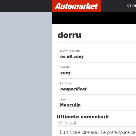
ŞTIRI
dorru
Membru din
01.06.2007
Varsta
2027
Locatie
nespecificat
Sex
Masculin
Ultimele comentarii
16 in total
Eu zic ca e bine asa... Se poate spune ca