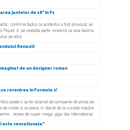
area jantelor de 18" in F1
actic, confirma faptul ca acidentul a fost provocat, iar
si Piquet Jr. pe cealalta parte, incearca sa iasa basma
nul pe altul.
candalul Renault
 imaginat de un designer roman
a revenirea in Formula 1!
u Micki poate o sa fie obsevat de companie de presa de
a de moda si va pleca, in sfarsit de la cursele noastre
ire... Aceea de super, mega, giga star international.
i este senzationala"