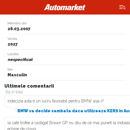
×
Membru din
26.03.2007
Varsta
2027
Locatie
nespecificat
Sex
Masculin
Ultimele comentarii
69 in total
indecizia asta e un lucru favorabil pentru BMW asa-i?
BMW va decide sambata daca utilizeaza KERS in Au
la cate trofee a castigat Brawn GP nu stiu de ce mai puneit la indoiala
echipe de clovni.