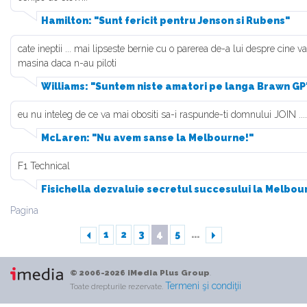
Hamilton: "Sunt fericit pentru Jenson si Rubens"
cate ineptii ... mai lipseste bernie cu o parerea de-a lui despre cine
masina daca n-au piloti
Williams: "Suntem niste amatori pe langa Brawn GP
eu nu inteleg de ce va mai obositi sa-i raspunde-ti domnului JOIN ....
McLaren: "Nu avem sanse la Melbourne!"
F1 Technical
Fisichella dezvaluie secretul succesului la Melbou
Pagina
1
2
3
4
5
...
© 2006-2026 iMedia Plus Group
.
Termeni şi condiţii
Toate drepturile rezervate.