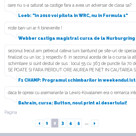
oare nu s-a saturat sa castige fara a avea un adversar de clasa sa?
Loeb: "In 2010 voi pilota in WRC, nu in Formula 1"
niste ban-uri ar fi binevenite !
Webber castiga magistral cursa de la Nurburgring
sezonul trecut am petrecut cateva luni bantuind pe site-uri de special
finalizat cu un loc 3 respectiv 6. in sezonul acesta de la o cursa la al
schimbare si sunt destul de sus : locul 55 cu 363 de puncte (la 70 de
SE POATE SI FARA PIERDUT ORE AIUREA PE NET IN CAUTAREA S
F1 CHAMP: Programul schimbarilor in weekendul Is
daca te opreai cu asemanarile la Lewis-Kovalainen era o remarca intere
Bahrain, cursa: Button, noul print al desertului!
Pagina
1
2
3
4
5
...