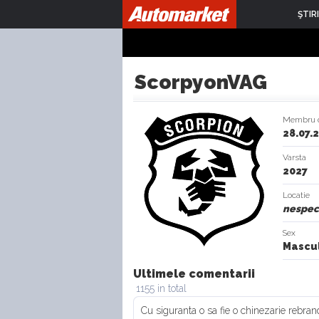
ŞTIRI
ScorpyonVAG
Membru 
28.07.
Varsta
2027
Locatie
nespeci
Sex
Mascul
Ultimele comentarii
1155 in total
Cu siguranta o sa fie o chinezarie rebran