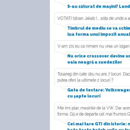
S-au săturat de maşini? Land
VOTATI Istvan Jakab !... asta de unde a a
Timbrul de mediu se va schimb
lua forma unui impozit anua
V-am zis eu ca nimeni nu vrea un logan in
Nu orice crossover devine un
oaia neagră a suedezilor
Touareg din cate stiu nu are 7 locuri. Da
putea oferi la ultimele 2 locuri ?
Gata de testare: Volkswagen
cu șapte locuri
Mie imi plac masinile de la VW. Dar acest
forma. G5 e de departe cel mai frumos G
Cel mai tare GTI din istorie: