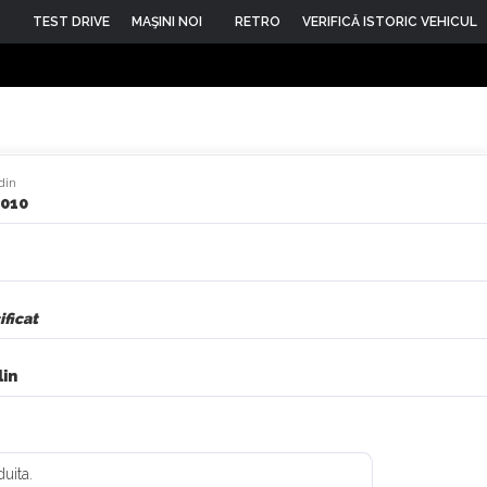
TEST DRIVE
MAŞINI NOI
RETRO
VERIFICĂ ISTORIC VEHICUL
din
2010
ficat
in
duita.