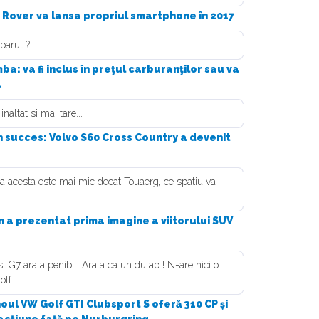
 Rover va lansa propriul smartphone în 2017
parut ?
a: va fi inclus în preţul carburanţilor sau va
l
altat si mai tare...
 succes: Volvo S60 Cross Country a devenit
ca acesta este mai mic decat Touaerg, ce spatiu va
 a prezentat prima imagine a viitorului SUV
 G7 arata penibil. Arata ca un dulap ! N-are nici o
olf.
 noul VW Golf GTI Clubsport S oferă 310 CP și