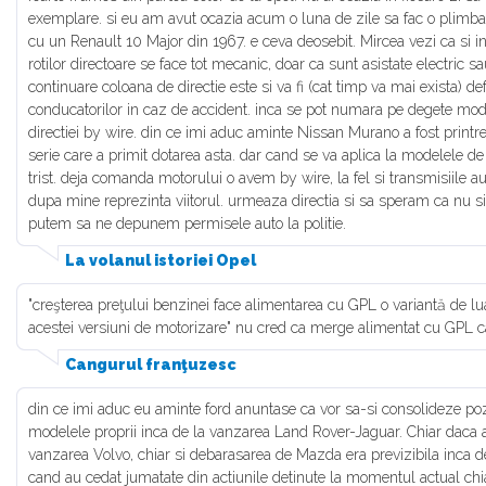
exemplare. si eu am avut ocazia acum o luna de zile sa fac o plimbare
cu un Renault 10 Major din 1967. e ceva deosebit. Mircea vezi ca si in
rotilor directoare se face tot mecanic, doar ca sunt asistate electric sau
continuare coloana de directie este si va fi (cat timp va mai exista) d
conducatorilor in caz de accident. inca se pot numara pe degete m
directiei by wire. din ce imi aduc aminte Nissan Murano a fost printr
serie care a primit dotarea asta. dar cand se va aplica la modelele 
trist. deja comanda motorului o avem by wire, la fel si transmisiile
dupa mine reprezinta viitorul. urmeaza directia si sa speram ca nu s
putem sa ne depunem permisele auto la politie.
La volanul istoriei Opel
"creşterea preţului benzinei face alimentarea cu GPL o variantă de l
acestei versiuni de motorizare" nu cred ca merge alimentat cu GPL ca
Cangurul franţuzesc
din ce imi aduc eu aminte ford anuntase ca vor sa-si consolideze pozi
modelele proprii inca de la vanzarea Land Rover-Jaguar. Chiar daca a 
vanzarea Volvo, chiar si debarasarea de Mazda era previzibila inca 
cand au cedat jumatate din actiunile detinute la momentul actual chi