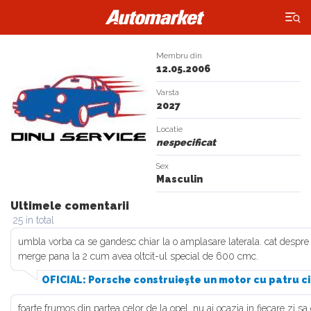
×
Membru din
12.05.2006
Varsta
2027
Locatie
nespecificat
Sex
Masculin
Ultimele comentarii
25 in total
umbla vorba ca se gandesc chiar la o amplasare laterala. cat despr
merge pana la 2 cum avea oltcit-ul special de 600 cmc.
OFICIAL: Porsche construieşte un motor cu patru cil
foarte frumos din partea celor de la opel. nu ai ocazia in fiecare zi 