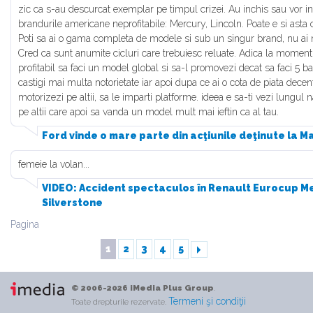
zic ca s-au descurcat exemplar pe timpul crizei. Au inchis sau vor i
brandurile americane neprofitabile: Mercury, Lincoln. Poate e si asta
Poti sa ai o gama completa de modele si sub un singur brand, nu ai 
Cred ca sunt anumite cicluri care trebuiesc reluate. Adica la moment
profitabil sa faci un model global si sa-l promovezi decat sa faci 5 b
castigi mai multa notorietate iar apoi dupa ce ai o cota de piata decent
motorizezi pe altii, sa le imparti platforme. ideea e sa-ti vezi lungul 
pe altii care apoi sa vanda un model mult mai ieftin ca al tau.
Ford vinde o mare parte din acţiunile deţinute la 
femeie la volan...
VIDEO: Accident spectaculos în Renault Eurocup M
Silverstone
Pagina
1
2
3
4
5
© 2006-2026 iMedia Plus Group
.
Termeni şi condiţii
Toate drepturile rezervate.