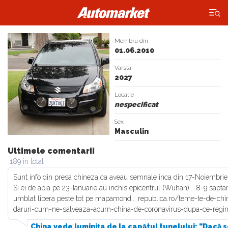
×
Membru din
01.06.2010
Varsta
2027
Locatie
nespecificat
Sex
Masculin
Ultimele comentarii
189 in total
Sunt info din presa chineza ca aveau semnale inca din 17-Noiembrie
Si ei de abia pe 23-Ianuarie au inchis epicentrul (Wuhan)... 8-9 sapt
umblat libera peste tot pe mapamond... republica.ro/teme-te-de-chine
daruri-cum-ne-salveaza-acum-china-de-coronavirus-dupa-ce-regi
China vede luminița de la capătul tunelului: "Dacă