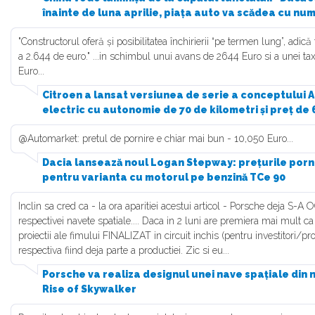
înainte de luna aprilie, piața auto va scădea cu num
"Constructorul oferă și posibilitatea închirierii “pe termen lung”, adic
a 2.644 de euro." ...in schimbul unui avans de 2644 Euro si a unei ta
Euro...
Citroen a lansat versiunea de serie a conceptului A
electric cu autonomie de 70 de kilometri și preț de
@Automarket: pretul de pornire e chiar mai bun - 10,050 Euro...
Dacia lansează noul Logan Stepway: prețurile porn
pentru varianta cu motorul pe benzină TCe 90
Inclin sa cred ca - la ora aparitiei acestui articol - Porsche deja S-
respectivei navete spatiale.... Daca in 2 luni are premiera mai mult c
proiectii ale fimului FINALIZAT in circuit inchis (pentru investitori/pro
respectiva fiind deja parte a productiei. Zic si eu...
Porsche va realiza designul unei nave spațiale din n
Rise of Skywalker