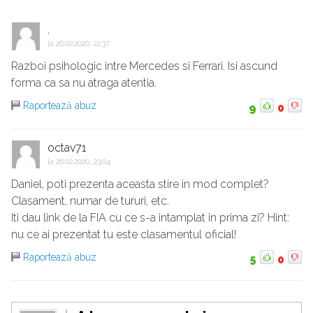
.
la
26.02.2020, 22:37
Razboi psihologic intre Mercedes si Ferrari. Isi ascund
forma ca sa nu atraga atentia.
Raportează abuz
9
0
octav71
la
26.02.2020, 23:04
Daniel, poti prezenta aceasta stire in mod complet?
Clasament, numar de tururi, etc.
Iti dau link de la FIA cu ce s-a intamplat in prima zi? Hint:
nu ce ai prezentat tu este clasamentul oficial!
Raportează abuz
5
0