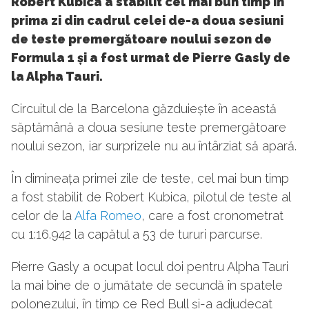
Robert Kubica a stabilit cel mai bun timp în
prima zi din cadrul celei de-a doua sesiuni
de teste premergătoare noului sezon de
Formula 1 și a fost urmat de Pierre Gasly de
la Alpha Tauri.
Circuitul de la Barcelona găzduiește în această
săptămână a doua sesiune teste premergătoare
noului sezon, iar surprizele nu au întârziat să apară.
În dimineața primei zile de teste, cel mai bun timp
a fost stabilit de Robert Kubica, pilotul de teste al
celor de la
Alfa Romeo
, care a fost cronometrat
cu 1:16.942 la capătul a 53 de tururi parcurse.
Pierre Gasly a ocupat locul doi pentru Alpha Tauri
la mai bine de o jumătate de secundă în spatele
polonezului, în timp ce Red Bull și-a adjudecat