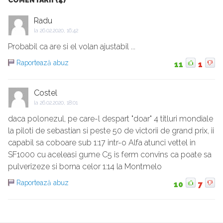
COMENTARII (4)
Radu
la
26.02.2020, 16:42
Probabil ca are si el volan ajustabil ...
Raportează abuz
11
1
Costel
la
26.02.2020, 18:01
daca polonezul, pe care-l despart "doar" 4 titluri mondiale
la piloti de sebastian si peste 50 de victorii de grand prix, ii
capabil sa coboare sub 1:17 intr-o Alfa atunci vettel in
SF1000 cu aceleasi gume C5 is ferm convins ca poate sa
pulverizeze si borna celor 1:14 la Montmelo
Raportează abuz
10
7