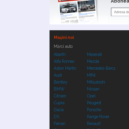
Aboneaz
Maşini noi
Mărci auto
Abarth
Maserati
Alfa Romeo
Mazda
Aston Martin
Mercedes-Benz
Audi
MINI
Bentley
Mitsubishi
BMW
Nissan
Citroen
Opel
Cupra
Peugeot
Dacia
Porsche
DS
Range Rover
Ferrari
Renault