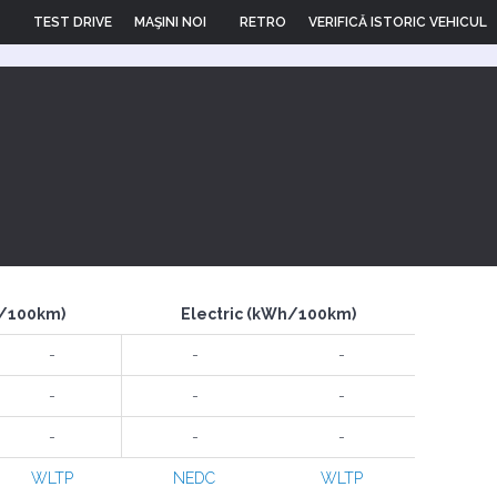
TEST DRIVE
MAŞINI NOI
RETRO
VERIFICĂ ISTORIC VEHICUL
l/100km)
Electric (kWh/100km)
-
-
-
-
-
-
-
-
-
WLTP
NEDC
WLTP