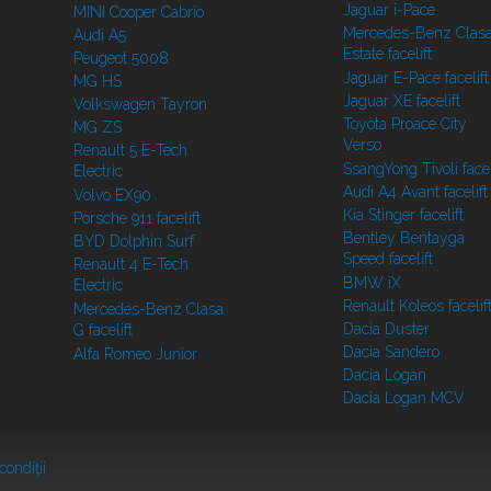
Jaguar i-Pace
MINI Cooper Cabrio
Mercedes-Benz Clasa
Audi A5
Estate facelift
Peugeot 5008
Jaguar E-Pace facelift
MG HS
Jaguar XE facelift
Volkswagen Tayron
Toyota Proace City
MG ZS
Verso
Renault 5 E-Tech
SsangYong Tivoli facel
Electric
Audi A4 Avant facelift
Volvo EX90
Kia Stinger facelift
Porsche 911 facelift
Bentley Bentayga
BYD Dolphin Surf
Speed facelift
Renault 4 E-Tech
BMW iX
Electric
Renault Koleos facelif
Mercedes-Benz Clasa
Dacia Duster
G facelift
Dacia Sandero
Alfa Romeo Junior
Dacia Logan
Dacia Logan MCV
condiţii