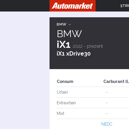
ŞTIRI
BMW
BMW
iX1
2022 - prezent
iX1 xDrive30
Consum
Carburant (
Urban
-
Extraurban
-
Mixt
-
NEDC