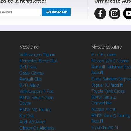
a-te la newsletter
Urmareste Aut
Modele noi
Modele populare
Volkswagen Tiguan
Ford Explorer
Mercedes-Benz CLA
Nissan 370Z Nismo
BYD Seal
Renault Talisman Est
facelift
Geely Cityray
Dacia Sandero Stepw
Renault Clio
Jaguar XJ facelift
BYD Atto 2
Toyota Yaris Cross
Volkswagen T-Roc
BMW Seria 4
BMW Seria 2 Gran
Convertible
Coupe
Nissan Micra
BMW M5 Touring
BMW Seria 5 Touring
Kia EV4
facelift
Audi A6 Avant
Hyundai i20 N
Citroen C3 Aircross