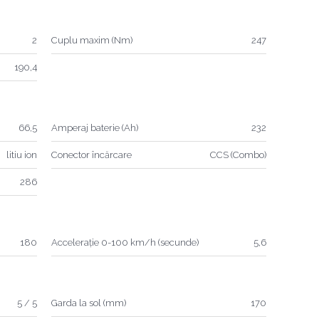
2
Cuplu maxim (Nm)
247
190,4
66,5
Amperaj baterie (Ah)
232
litiu ion
Conector încărcare
CCS (Combo)
286
180
Accelerație 0-100 km/h (secunde)
5,6
5 / 5
Garda la sol (mm)
170