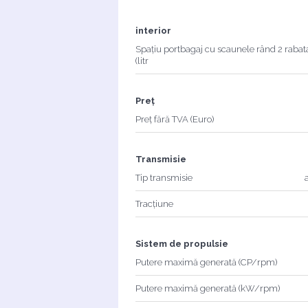
interior
Spațiu portbagaj cu scaunele rând 2 rabat
(litr
Preț
Preț fără TVA (Euro)
Transmisie
Tip transmisie
Tracțiune
Sistem de propulsie
Putere maximă generată (CP/rpm)
Putere maximă generată (kW/rpm)