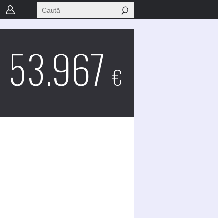
53.967
€