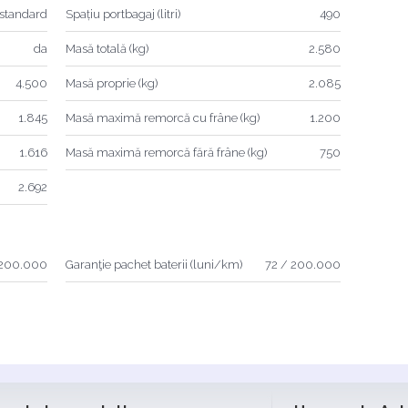
standard
Spațiu portbagaj (litri)
490
da
Masă totală (kg)
2.580
4.500
Masă proprie (kg)
2.085
1.845
Masă maximă remorcă cu frâne (kg)
1.200
1.616
Masă maximă remorcă fără frâne (kg)
750
2.692
 200.000
Garanţie pachet baterii (luni/km)
72 / 200.000