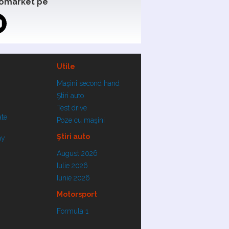
omarket pe
Utile
Maşini second hand
Ştiri auto
Test drive
ate
Poze cu maşini
Ştiri auto
ay
August 2026
Iulie 2026
Iunie 2026
Motorsport
Formula 1