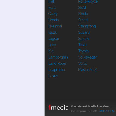
Fiat
Rolls-Royce
Ford
SEAT
Geely
Skoda
Honda
Smart
Hyundai
SsangYong
Isuzu
Subaru
Jaguar
Suzuki
Jeep
Tesla
Kia
Toyota
Lamborghini
Volkswagen
Land Rover
Volvo
Leapmotor
Mașini A...Z
Lexus
© 2006-2026 iMedia Plus Group
.
Termeni şi 
Toate drepturile rezervate.