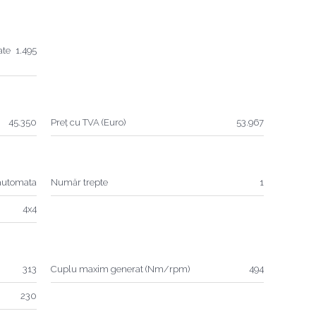
ate
1.495
45.350
Preț cu TVA (Euro)
53.967
automata
Număr trepte
1
4x4
313
Cuplu maxim generat (Nm/rpm)
494
230