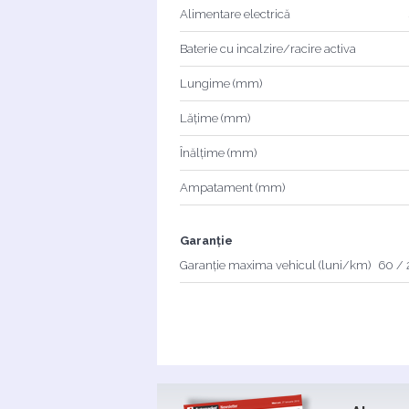
Alimentare electrică
Baterie cu incalzire/racire activa
Lungime (mm)
Lățime (mm)
Înălțime (mm)
Ampatament (mm)
Garanție
Garanție maxima vehicul (luni/km)
60 /