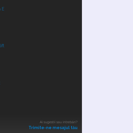
 E
ift
t
Ai sugestii sau intrebări?
Trimite-ne mesajul tău