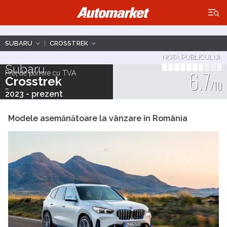
×
SUBARU
|
CROSSTREK
NOTA PUBLICULUI
Subaru
6.7
Preț de pornire cu TVA
Crosstrek
-
/10
2023 - prezent
Modele asemănătoare la vânzare în România