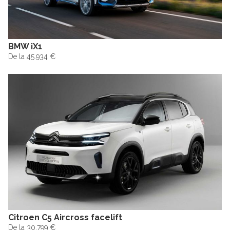
BMW iX1
De la 45.934 €
Citroen C5 Aircross facelift
De la 30.799 €