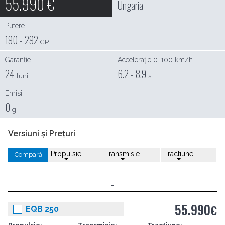
55.990
€
Ungaria
Putere
190 - 292
CP
Garanție
Accelerație 0-100 km/h
24
6.2 - 8.9
luni
s
Emisii
0
g
Versiuni și Prețuri
Propulsie
Transmisie
Tractiune
Compară
-
55.990
€
EQB 250