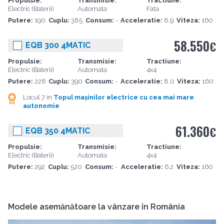
Propulsie:
Transmisie:
Tractiune:
Electric (Baterii)
Automata
Fata
Putere:
190
Cuplu:
385
Consum:
-
Acceleratie:
8.9
Viteza:
160
58.550
€
EQB 300 4MATIC
Propulsie:
Transmisie:
Tractiune:
Electric (Baterii)
Automata
4x4
Putere:
228
Cuplu:
390
Consum:
-
Acceleratie:
8.0
Viteza:
160
Locul 7 in
Topul mașinilor electrice cu cea mai mare
autonomie
61.360
€
EQB 350 4MATIC
Propulsie:
Transmisie:
Tractiune:
Electric (Baterii)
Automata
4x4
Putere:
292
Cuplu:
520
Consum:
-
Acceleratie:
6.2
Viteza:
160
Modele asemănătoare la vânzare în România