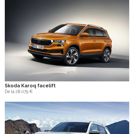
Skoda Karoq facelift
De la 28.079 €