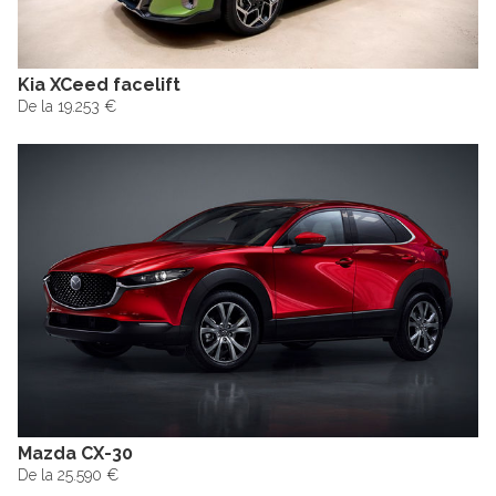
Kia XCeed facelift
De la 19.253 €
Mazda CX-30
De la 25.590 €