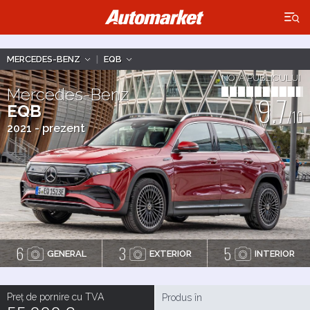
×
MERCEDES-BENZ
|
EQB
NOTA PUBLICULUI
Mercedes-Benz
9.7
EQB
/10
2021 - prezent
6
3
5
GENERAL
EXTERIOR
INTERIOR
Preț de pornire cu TVA
Produs în