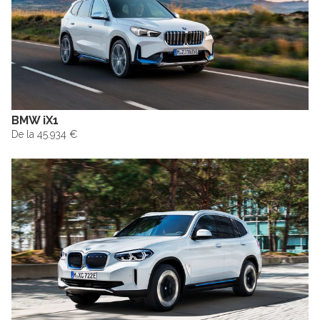
BMW iX1
De la 45.934 €