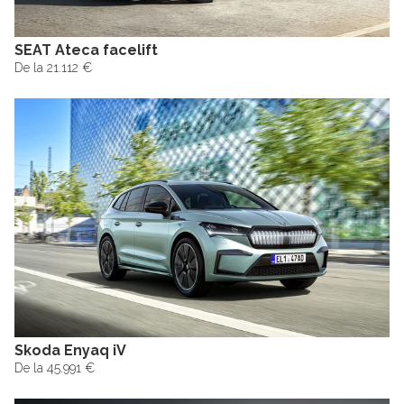
SEAT Ateca facelift
De la 21.112 €
Skoda Enyaq iV
De la 45.991 €