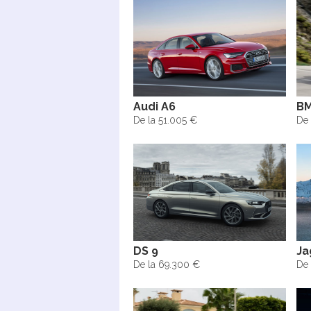
Audi A6
BM
De la 51.005 €
De 
DS 9
Ja
De la 69.300 €
De 