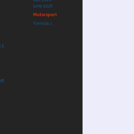
Iunie 2026
Motorsport
Formula 1
 E
ift
t