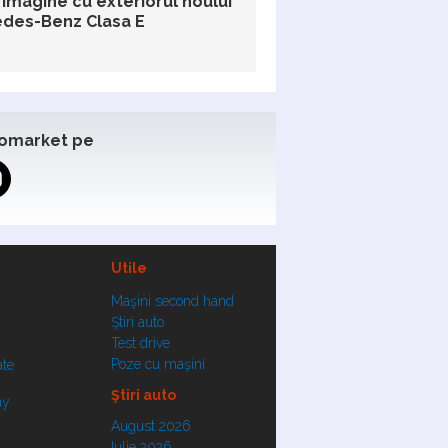
 imagine cu exteriorul noului
des-Benz Clasa E
omarket pe
Utile
Maşini second hand
Ştiri auto
Test drive
Poze cu maşini
ate
Ştiri auto
ay
August 2026
Iulie 2026