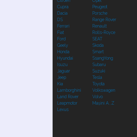
Citroen
Opel
Cupra
Peugeot
Dacia
Porsche
DS
Range Rover
Ferrari
Renault
Fiat
Rolls-Royce
Ford
SEAT
Geely
Skoda
Honda
Smart
Hyundai
SsangYong
Isuzu
Subaru
Jaguar
Suzuki
Jeep
Tesla
Kia
Toyota
Lamborghini
Volkswagen
Land Rover
Volvo
Leapmotor
Mașini A...Z
Lexus