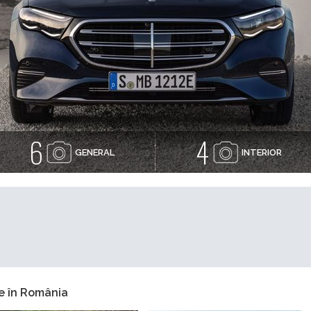
6
4
GENERAL
INTERIOR
e în România