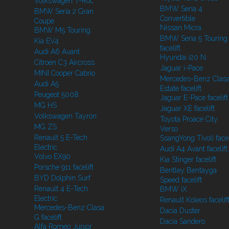
Volkswagen T-Roc
BMW Seria 4
BMW Seria 2 Gran
Convertible
Coupe
Nissan Micra
BMW M5 Touring
BMW Seria 5 Touring
Kia EV4
facelift
Audi A6 Avant
Hyundai i20 N
Citroen C3 Aircross
Jaguar i-Pace
MINI Cooper Cabrio
Mercedes-Benz Clasa
Audi A5
Estate facelift
Peugeot 5008
Jaguar E-Pace facelift
MG HS
Jaguar XE facelift
Volkswagen Tayron
Toyota Proace City
MG ZS
Verso
Renault 5 E-Tech
SsangYong Tivoli facel
Electric
Audi A4 Avant facelift
Volvo EX90
Kia Stinger facelift
Porsche 911 facelift
Bentley Bentayga
BYD Dolphin Surf
Speed facelift
Renault 4 E-Tech
BMW iX
Electric
Renault Koleos facelif
Mercedes-Benz Clasa
Dacia Duster
G facelift
Dacia Sandero
Alfa Romeo Junior