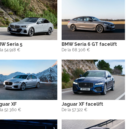
W Seria 5
BMW Seria 6 GT facelift
la 54.918 €
De la 68.306 €
guar XF
Jaguar XF facelift
la 52.360 €
De la 57.322 €