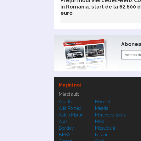
Prețuri noul Mercedes-Benz Cl
în România: start de la 62.600 
euro
Aboneaz
Maşini noi
Mărci auto
Abarth
Maserati
Alfa Romeo
Mazda
Aston Martin
Mercedes-Benz
Audi
MINI
Bentley
Mitsubishi
BMW
Nissan