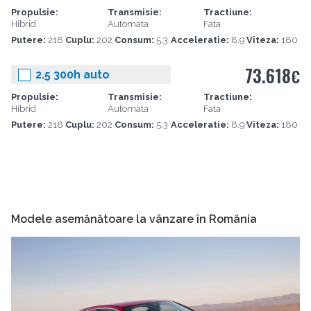
Propulsie:
Transmisie:
Tractiune:
Hibrid
Automata
Fata
Putere:
218
Cuplu:
202
Consum:
5.3
Acceleratie:
8.9
Viteza:
180
73.618
€
2.5 300h auto
Propulsie:
Transmisie:
Tractiune:
Hibrid
Automata
Fata
Putere:
218
Cuplu:
202
Consum:
5.3
Acceleratie:
8.9
Viteza:
180
Modele asemănătoare la vânzare în România