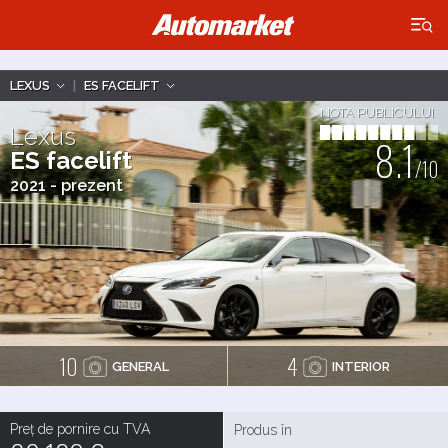
×
LEXUS
|
ES FACELIFT
NOTA PUBLICULUI
Lexus
8.1
ES facelift
/10
2021 - prezent
10
4
GENERAL
INTERIOR
Preț de pornire cu TVA
Produs în