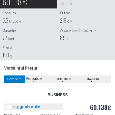
60.138
€
Japonia
Consum
Putere
5.3
218
l/100km
CP
Garanție
Accelerație 0-100 km/h
72
8.9
luni
s
Emisii
103
g
Versiuni și Prețuri
Propulsie
Transmisie
Tractiune
Compară
BUSINESS
60.138
€
2.5 300h auto