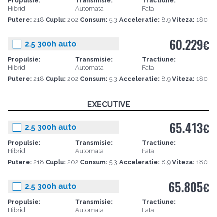
Propulsie:
Transmisie:
Tractiune:
Hibrid
Automata
Fata
Putere:
218
Cuplu:
202
Consum:
5.3
Acceleratie:
8.9
Viteza:
180
60.229
€
2.5 300h auto
Propulsie:
Transmisie:
Tractiune:
Hibrid
Automata
Fata
Putere:
218
Cuplu:
202
Consum:
5.3
Acceleratie:
8.9
Viteza:
180
EXECUTIVE
65.413
€
2.5 300h auto
Propulsie:
Transmisie:
Tractiune:
Hibrid
Automata
Fata
Putere:
218
Cuplu:
202
Consum:
5.3
Acceleratie:
8.9
Viteza:
180
65.805
€
2.5 300h auto
Propulsie:
Transmisie:
Tractiune:
Hibrid
Automata
Fata