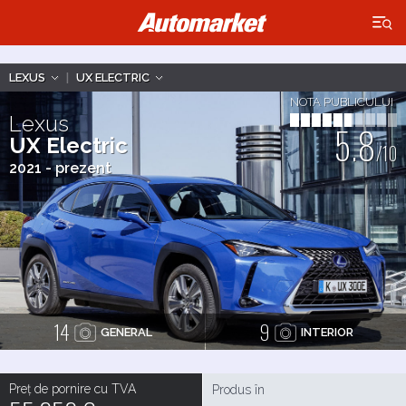
×
LEXUS
|
UX ELECTRIC
NOTA PUBLICULUI
Lexus
5.8
UX Electric
/10
2021 - prezent
14
9
GENERAL
INTERIOR
Preț de pornire cu TVA
Produs în