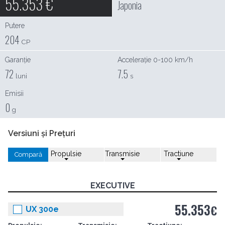
55.353
€
Japonia
Putere
204
CP
Garanție
Accelerație 0-100 km/h
72
7.5
luni
s
Emisii
0
g
Versiuni și Prețuri
Propulsie
Transmisie
Tractiune
Compară
EXECUTIVE
55.353
€
UX 300e