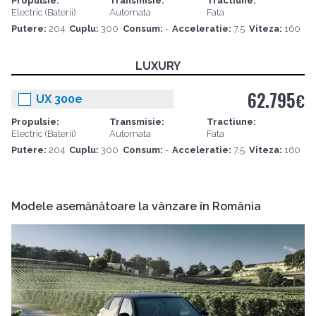
Propulsie:
Transmisie:
Tractiune:
Electric (Baterii)
Automata
Fata
Putere:
204
Cuplu:
300
Consum:
-
Acceleratie:
7.5
Viteza:
160
LUXURY
62.795
€
UX 300e
Propulsie:
Transmisie:
Tractiune:
Electric (Baterii)
Automata
Fata
Putere:
204
Cuplu:
300
Consum:
-
Acceleratie:
7.5
Viteza:
160
Modele asemănătoare la vânzare în România