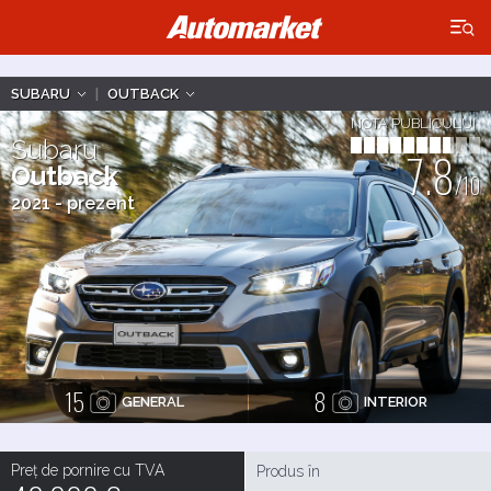
×
SUBARU
|
OUTBACK
NOTA PUBLICULUI
Subaru
7.8
Outback
/10
2021 - prezent
15
8
GENERAL
INTERIOR
Preț de pornire cu TVA
Produs în