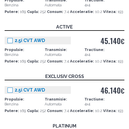
Propulsie:
Transmisie:
Tractiune:
Benzina
Automata
4x4
Putere:
169
Cuplu:
252
Consum:
7.4
Acceleratie:
10.2
Viteza:
193
ACTIVE
45.140
€
2.5i CVT AWD
Propulsie:
Transmisie:
Tractiune:
Benzina
Automata
4x4
Putere:
169
Cuplu:
252
Consum:
7.4
Acceleratie:
10.2
Viteza:
193
EXCLUSIV CROSS
46.140
€
2.5i CVT AWD
Propulsie:
Transmisie:
Tractiune:
Benzina
Automata
4x4
Putere:
169
Cuplu:
252
Consum:
7.4
Acceleratie:
10.2
Viteza:
193
PLATINUM