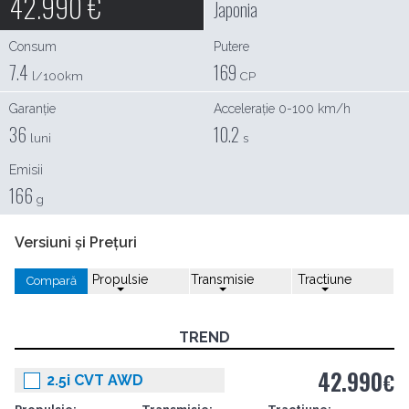
42.990
€
Japonia
Consum
Putere
7.4
169
l/100km
CP
Garanție
Accelerație 0-100 km/h
36
10.2
luni
s
Emisii
166
g
Versiuni și Prețuri
Propulsie
Transmisie
Tractiune
Compară
TREND
42.990
€
2.5i CVT AWD