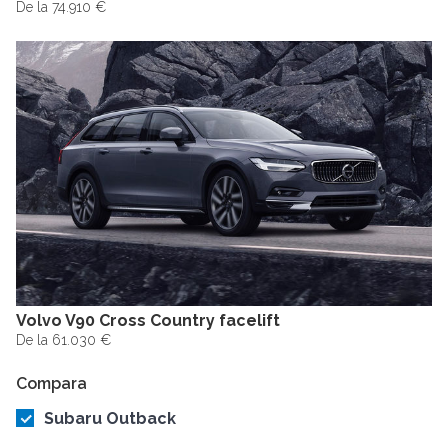
De la 74.910 €
Volvo V90 Cross Country facelift
De la 61.030 €
Compara
Subaru Outback