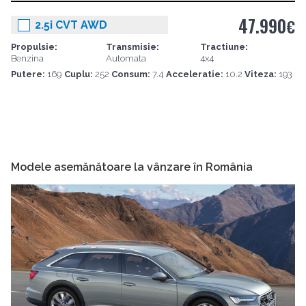
47.990
€
2.5i CVT AWD
Propulsie:
Transmisie:
Tractiune:
Benzina
Automata
4x4
Putere:
169
Cuplu:
252
Consum:
7.4
Acceleratie:
10.2
Viteza:
193
Modele asemănătoare la vânzare în România