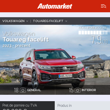
×
VOLKSWAGEN
|
TOUAREG FACELIFT
NOTA PUBLICULUI
Volkswagen
7.9
Touareg facelift
/10
2023 - prezent
18
15
GENERAL
INTERIOR
Preț de pornire cu TVA
Produs în